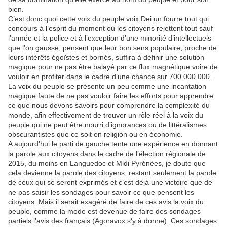
bien.
C’est donc quoi cette voix du peuple voix Dei un fourre tout qui
concours à l’esprit du moment où les citoyens rejettent tout sauf
l’armée et la police et à l’exception d’une minorité d’intellectuels
que l’on gausse, pensent que leur bon sens populaire, proche de
leurs intérêts égoïstes et bornés, suffira à définir une solution
magique pour ne pas être balayé par ce flux magnétique voire de
vouloir en profiter dans le cadre d’une chance sur 700 000 000.
La voix du peuple se présente un peu comme une incantation
magique faute de ne pas vouloir faire les efforts pour apprendre
ce que nous devons savoirs pour comprendre la complexité du
monde, afin effectivement de trouver un rôle réel à la voix du
peuple qui ne peut être nourri d’ignorances ou de littéralismes
obscurantistes que ce soit en religion ou en économie.
A aujourd’hui le parti de gauche tente une expérience en donnant
la parole aux citoyens dans le cadre de l’élection régionale de
2015, du moins en Languedoc et Midi Pyrénées, je doute que
cela devienne la parole des citoyens, restant seulement la parole
de ceux qui se seront exprimés et c’est déjà une victoire que de
ne pas saisir les sondages pour savoir ce que pensent les
citoyens. Mais il serait exagéré de faire de ces avis la voix du
peuple, comme la mode est devenue de faire des sondages
partiels l’avis des français (Agoravox s‘y à donne). Ces sondages