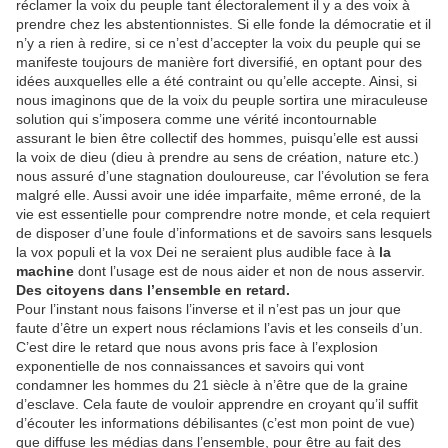
réclamer la voix du peuple tant électoralement il y a des voix à
prendre chez les abstentionnistes. Si elle fonde la démocratie et il
n’y a rien à redire, si ce n’est d’accepter la voix du peuple qui se
manifeste toujours de manière fort diversifié, en optant pour des
idées auxquelles elle a été contraint ou qu’elle accepte. Ainsi, si
nous imaginons que de la voix du peuple sortira une miraculeuse
solution qui s’imposera comme une vérité incontournable
assurant le bien être collectif des hommes, puisqu’elle est aussi
la voix de dieu (dieu à prendre au sens de création, nature etc.)
nous assuré d’une stagnation douloureuse, car l’évolution se fera
malgré elle. Aussi avoir une idée imparfaite, même erroné, de la
vie est essentielle pour comprendre notre monde, et cela requiert
de disposer d’une foule d’informations et de savoirs sans lesquels
la vox populi et la vox Dei ne seraient plus audible face à
la
machine
dont l’usage est de nous aider et non de nous asservir.
Des citoyens dans l’ensemble en retard.
Pour l’instant nous faisons l’inverse et il n’est pas un jour que
faute d’être un expert nous réclamions l’avis et les conseils d’un.
C’est dire le retard que nous avons pris face à l’explosion
exponentielle de nos connaissances et savoirs qui vont
condamner les hommes du 21 siècle à n’être que de la graine
d’esclave. Cela faute de vouloir apprendre en croyant qu’il suffit
d’écouter les informations débilisantes (c’est mon point de vue)
que diffuse les médias dans l’ensemble, pour être au fait des