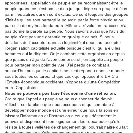
appropriées l’appellation de peuple en se reconnaissant être le
peuple quand ce n’est pas le dieu juif qui dirige son peuple d’élus
parmi les autres qui en sont exclus. Ce sont toujours des groupes
d’initiés qui se sont partagé le pouvoir, par la force physique ou
par celle de mythes fondateurs. Même la révolution française n’a
pas donné la parole au peuple. Nous savons aussi que l’avis du
peuple n’est pas une garantie en quoi que ce soit. Si nous
décidons de l’accepter dans sa légitimité, il nous faut accepter
l’organisation capitaliste actuelle puisque c’est lui qui a élu les
hommes qui la dirigent. Or je combats cette organisation depuis
que je suis en âge de l’avoir comprise et j’en appelle au peuple
pour partager mon point de vue. J’ai perdu ce combat à
aujourd’hui puisque le capitalisme c’est répandu dans le monde
sous toutes les cultures. Et que ceux qui opposent le BRIC à
l’Empire économique occidental n’oppose qu’une Compétition
entre Capitalistes.
Nous ne pouvons pas faire l’économie d’une réflexion.
Croire que l’appel au peuple va nous dispenser de devoir
réfléchir sur la place que nous occupons et qui contribue à
développer notre monde est une erreur que nous faisons en
laissant l’information et l’instruction a ceux qui détiennent le
pouvoir et dispensent bien logiquement leur doxa pour qu’elle
résiste à toutes velléités de changement qui pourrait naitre du fait
de sa domination qu’elle exerce au nom du peuple et pour son