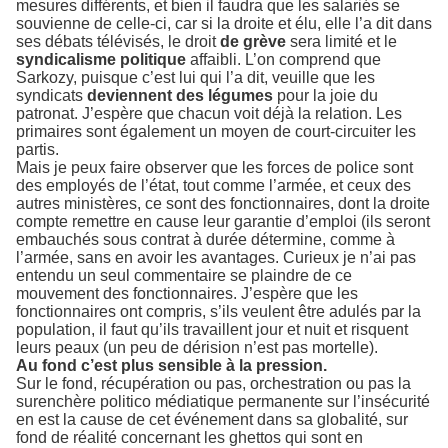
mesures différents, et bien il faudra que les salariés se
souvienne de celle-ci, car si la droite et élu, elle l’a dit dans
ses débats télévisés, le droit
de grève
sera limité et le
syndicalisme politique
affaibli. L’on comprend que
Sarkozy, puisque c’est lui qui l’a dit, veuille que les
syndicats
deviennent des légumes
pour la joie du
patronat. J’espère que chacun voit déjà la relation. Les
primaires sont également un moyen de court-circuiter les
partis.
Mais je peux faire observer que les forces de police sont
des employés de l’état, tout comme l’armée, et ceux des
autres ministères, ce sont des fonctionnaires, dont la droite
compte remettre en cause leur garantie d’emploi (ils seront
embauchés sous contrat à durée détermine, comme à
l’armée, sans en avoir les avantages. Curieux je n’ai pas
entendu un seul commentaire se plaindre de ce
mouvement des fonctionnaires. J’espère que les
fonctionnaires ont compris, s’ils veulent être adulés par la
population, il faut qu’ils travaillent jour et nuit et risquent
leurs peaux (un peu de dérision n’est pas mortelle).
Au fond c’est plus sensible à la pression.
Sur le fond, récupération ou pas, orchestration ou pas la
surenchère politico médiatique permanente sur l’insécurité
en est la cause de cet événement dans sa globalité, sur
fond de réalité concernant les ghettos qui sont en