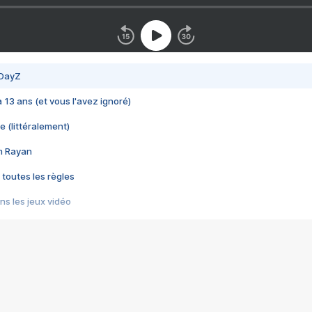
 DayZ
 a 13 ans (et vous l'avez ignoré)
e (littéralement)
im Rayan
 toutes les règles
s les jeux vidéo
us choquant de Rockstar ? - Le scandale BULLY
e plus moche de Steam
du RÊVE tourne au CAUCHEMAR
pendant 8 heures