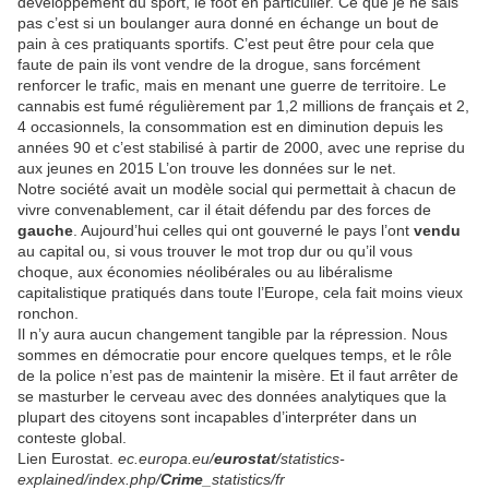
développement du sport, le foot en particulier. Ce que je ne sais
pas c’est si un boulanger aura donné en échange un bout de
pain à ces pratiquants sportifs. C’est peut être pour cela que
faute de pain ils vont vendre de la drogue, sans forcément
renforcer le trafic, mais en menant une guerre de territoire. Le
cannabis est fumé régulièrement par 1,2 millions de français et 2,
4 occasionnels, la consommation est en diminution depuis les
années 90 et c’est stabilisé à partir de 2000, avec une reprise du
aux jeunes en 2015 L’on trouve les données sur le net.
Notre société avait un modèle social qui permettait à chacun de
vivre convenablement, car il était défendu par des forces de
gauche
. Aujourd’hui celles qui ont gouverné le pays l’ont
vendu
au capital ou, si vous trouver le mot trop dur ou qu’il vous
choque, aux économies néolibérales ou au libéralisme
capitalistique pratiqués dans toute l’Europe, cela fait moins vieux
ronchon.
Il n’y aura aucun changement tangible par la répression. Nous
sommes en démocratie pour encore quelques temps, et le rôle
de la police n’est pas de maintenir la misère. Et il faut arrêter de
se masturber le cerveau avec des données analytiques que la
plupart des citoyens sont incapables d’interpréter dans un
conteste global.
Lien Eurostat.
ec.europa.eu/
eurostat
/statistics-
explained/index.php/
Crime
_statistics/fr