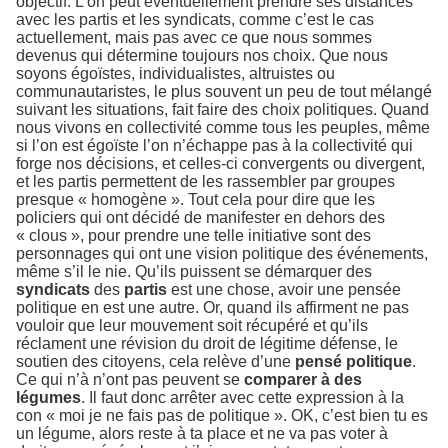
objectif. L’on peut éventuellement prendre ses distances
avec les partis et les syndicats, comme c’est le cas
actuellement, mais pas avec ce que nous sommes
devenus qui détermine toujours nos choix. Que nous
soyons égoïstes, individualistes, altruistes ou
communautaristes, le plus souvent un peu de tout mélangé
suivant les situations, fait faire des choix politiques. Quand
nous vivons en collectivité comme tous les peuples, même
si l’on est égoïste l’on n’échappe pas à la collectivité qui
forge nos décisions, et celles-ci convergents ou divergent,
et les partis permettent de les rassembler par groupes
presque « homogène ». Tout cela pour dire que les
policiers qui ont décidé de manifester en dehors des
« clous », pour prendre une telle initiative sont des
personnages qui ont une vision politique des événements,
même s’il le nie. Qu’ils puissent se démarquer des
syndicats
des
partis
est une chose, avoir une pensée
politique en est une autre. Or, quand ils affirment ne pas
vouloir que leur mouvement soit récupéré et qu’ils
réclament une révision du droit de légitime défense, le
soutien des citoyens, cela relève d’une
pensé politique
.
Ce qui n’à n’ont pas peuvent se
comparer à des
légumes
. Il faut donc arrêter avec cette expression à la
con « moi je ne fais pas de politique ». OK, c’est bien tu es
un légume, alors reste à ta place et ne va pas voter à