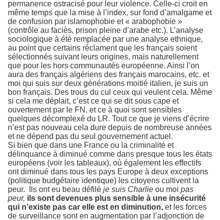
permanence ostracisé pour leur violence. Celle-ci croit en
même temps que la mise à l’index, sur fond d’amalgame et
de confusion par islamophobie et « arabophobie »
(contrôle au faciès, prison pleine d’arabe etc.). L’analyse
sociologique à été remplacée par une analyse ethnique,
au point que certains réclament que les français soient
sélectionnés suivant leurs origines, mais naturellement
que pour les hors communautés européenne. Ainsi l’on
aura des français algériens des français marocains, etc. et
moi qui suis sur deux générations moitié italien, je suis un
bon français. Des trous du cul ceux qui veulent cela. Même
si cela me déplait, c’est ce qui se dit sous cape et
ouvertement par le FN, et ce à quoi sont sensibles
quelques décomplexé du LR. Tout ce que je viens d’écrire
n’est pas nouveau cela dure depuis de nombreuse années
et ne dépend pas du seul gouvernement actuel.
Si bien que dans une France ou la criminalité et
délinquance à diminué comme dans presque tous les états
européens (voir les tableaux), où également les effectifs
ont diminué dans tous les pays Europe à deux exceptions
(politique budgétaire identique) les citoyens cultivent la
peur.
Ils ont eu beau défilé
je suis Charlie
ou moi
pas
peur,
ils sont devenues plus sensible à une insécurité
qui n’existe pas car elle est en diminution,
et les forces
de surveillance sont en augmentation par l’adjonction de