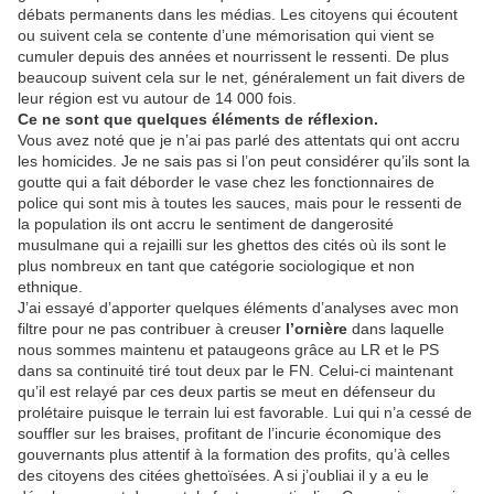
débats permanents dans les médias. Les citoyens qui écoutent
ou suivent cela se contente d’une mémorisation qui vient se
cumuler depuis des années et nourrissent le ressenti. De plus
beaucoup suivent cela sur le net, généralement un fait divers de
leur région est vu autour de 14 000 fois.
Ce ne sont que quelques éléments de réflexion.
Vous avez noté que je n’ai pas parlé des attentats qui ont accru
les homicides. Je ne sais pas si l’on peut considérer qu’ils sont la
goutte qui a fait déborder le vase chez les fonctionnaires de
police qui sont mis à toutes les sauces, mais pour le ressenti de
la population ils ont accru le sentiment de dangerosité
musulmane qui a rejailli sur les ghettos des cités où ils sont le
plus nombreux en tant que catégorie sociologique et non
ethnique.
J’ai essayé d’apporter quelques éléments d’analyses avec mon
filtre pour ne pas contribuer à creuser
l’ornière
dans laquelle
nous sommes maintenu et pataugeons grâce au LR et le PS
dans sa continuité tiré tout deux par le FN. Celui-ci maintenant
qu’il est relayé par ces deux partis se meut en défenseur du
prolétaire puisque le terrain lui est favorable. Lui qui n’a cessé de
souffler sur les braises, profitant de l’incurie économique des
gouvernants plus attentif à la formation des profits, qu’à celles
des citoyens des citées ghettoïsées. A si j’oubliai il y a eu le