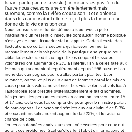
tenant par le pan de la veste (l’info)dans les pas l’un de
l’autre nous creusons une ornière lentement mais
surement, comme la rivière creuse son lit et s’enfonce
dans des canions dont elle ne reçoit plus la lumière qui
donne de la vie dans son eau.
Nous creusons notre tombe démocratique avec la pelle
imaginaire d’un ressenti d’insécurité dont aucun homme politique
n’essaye de nous dissuader stat à l’appuie. Certes il existe des
fluctuations de certains secteurs qui baissent ou monte
mensuellement cela fait partie de la
pratique analytique
pour
cibler les secteurs où il faut agir. Ex les coups et blessures
volontaires ont augmenté de 2%, à l’intérieur il y a celles faite aux
femmes qui augmentent régulièrement depuis 1996 puisque l’on
mène des campagnes pour qu’elles portent plaintes. Et
en
revanche, on trouve plus d’un quart de femmes parmi les mis en
cause pour des vols sans violence. Les vols violents et vols liés à
l’automobile sont presque systématiquement le fait d’hommes,
très jeunes : les personnes mises en cause ont souvent entre 15
et 17 ans. Cela vous fait comprendre pour quoi le ministre parlait
de sauvageons.
Les actes anti sémites eux ont diminué de 5,3%
et ceux anti-musulmans ont augmenté de 223%, et le racisme
change de cible.
Toutes ces données analytiques sont nécessaires pour ceux qui
gèrent ces problèmes. Sauf qu’elles font l’objet d’informations et