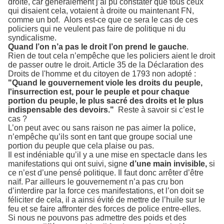
droite, car généralement j’ai pu constater que tous ceux
qui disaient cela, votaient à droite ou maintenant FN,
comme un bof.
Alors est-ce que ce sera le cas de ces
policiers qui ne veulent pas faire de politique ni du
syndicalisme.
Quand l’on n’a pas le droit l’on prend le gauche
.
Rien de tout cela n’empêche que les policiers aient le droit
de passer outre le droit. Article 35 de la Déclaration des
Droits de l'homme et du citoyen de 1793 non adopté :
"Quand le gouvernement viole les droits du peuple,
l'insurrection est, pour le peuple et pour chaque
portion du peuple, le plus sacré des droits et le plus
indispensable des devoirs."
Reste à savoir si c’est le
cas ?
L’on peut avec ou sans raison ne pas aimer la police,
n’empêche qu’ils sont en tant que groupe social une
portion du peuple que cela plaise ou pas.
Il est indéniable qu’il y a une mise en spectacle dans les
manifestations qui ont suivi, signe
d’une main invisible,
si
ce n’est d’une pensé politique. Il faut donc arrêter d’être
naïf. Par ailleurs le gouvernement n’a pas cru bon
d’interdire par la force ces manifestations, et l’on doit se
féliciter de cela, il a ainsi évité de mettre de l’huile sur le
feu et se faire affronter des forces de police entre-elles.
Si nous ne pouvons pas admettre des poids et des