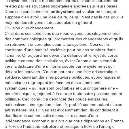
les systèmes ou ont été cooptés par eux, sinon ils auraient été
rejetés par les structures sociétales élaborées sur leurs bases.
Dans ces conditions être
anti
système
est vouloir en changer
suppose d'en avoir une idée claire, ce qui n'est pas le cas pour la
majorité des citoyens et des peuples en général.
L'illusion d'un changement.
C'est dans ces conditions que nous voyons des citoyens choisir
des hommes politiques qui promettent des changements et qu'ils
se retrouvent encore plus soumis au système. Ceci est la
constante d'une stabilité sociétale pour ne pas sombrer dans
l'anomie. Or aujourd'hui devant la défiance et le rejet du corps
politique comme des institutions, éviter l'anomie nous conduit
vers la dictature d'une minorité coopté par le système et qui
détient les pouvoirs. D'aucun parlent d'une élite aristocratique
solidaire, œuvrant dans les pouvoirs politiques, économiques et
médiatiques regroupant les facettes des « dominants
systémiques » qui leur sont profitables et qui ont généré une «
pensée unique », rejetant à la marge toute autre positionnement
politique. Ceci conduit à dénoncer des boucs émissaires,
nationalisme, immigration, identité, probité comme autant d'axes
antisystème, mais il n'en est évidemment rien. Ils conduisent à
des illusions comme celle de vouloir disposer d'une
indépendance économique alors que nous dépendons en France
à 70% de l'industrie pétrolière et presque à 80% de l'énergie