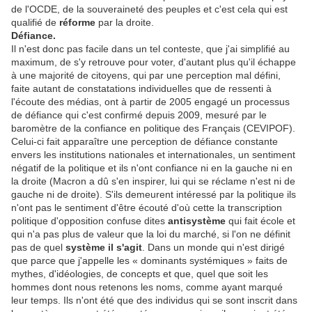
de l'OCDE, de la souveraineté des peuples et c'est cela qui est
qualifié de
réforme
par la droite.
Défiance.
Il n'est donc pas facile dans un tel conteste, que j'ai simplifié au
maximum, de s'y retrouve pour voter, d'autant plus qu'il échappe
à une majorité de citoyens, qui par une perception mal défini,
faite autant de constatations individuelles que de ressenti à
l'écoute des médias, ont à partir de 2005 engagé un processus
de défiance qui c'est confirmé depuis 2009, mesuré par le
baromètre de la confiance en politique des Français (CEVIPOF).
Celui-ci fait apparaître une perception de défiance constante
envers les institutions nationales et internationales, un sentiment
négatif de la politique et ils n'ont confiance ni en la gauche ni en
la droite (Macron a dû s'en inspirer, lui qui se réclame n'est ni de
gauche ni de droite). S'ils demeurent intéressé par la politique ils
n'ont pas le sentiment d'être écouté d'où cette la transcription
politique d'opposition confuse dites
antisystème
qui fait école et
qui n'a pas plus de valeur que la loi du marché, si l'on ne définit
pas de quel
système il s'agit
. Dans un monde qui n'est dirigé
que parce que j'appelle les « dominants systémiques » faits de
mythes, d'idéologies, de concepts et que, quel que soit les
hommes dont nous retenons les noms, comme ayant marqué
leur temps. Ils n'ont été que des individus qui se sont inscrit dans