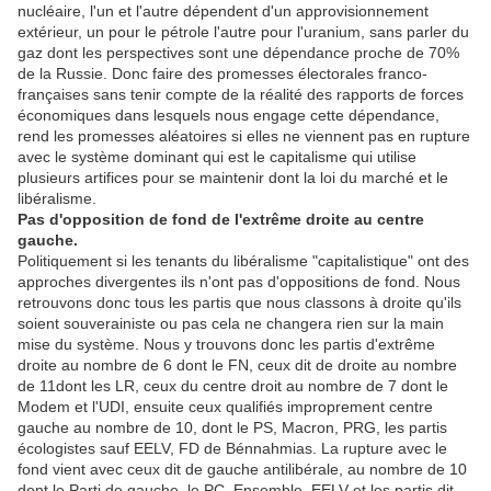
nucléaire, l'un et l'autre dépendent d'un approvisionnement
extérieur, un pour le pétrole l'autre pour l'uranium, sans parler du
gaz dont les perspectives sont une dépendance proche de 70%
de la Russie. Donc faire des promesses électorales franco-
françaises sans tenir compte de la réalité des rapports de forces
économiques dans lesquels nous engage cette dépendance,
rend les promesses aléatoires si elles ne viennent pas en rupture
avec le système dominant qui est le capitalisme qui utilise
plusieurs artifices pour se maintenir dont la loi du marché et le
libéralisme.
Pas d'opposition de fond de l'extrême droite au centre
gauche.
Politiquement si les tenants du libéralisme "capitalistique" ont des
approches divergentes ils n'ont pas d'oppositions de fond. Nous
retrouvons donc tous les partis que nous classons à droite qu'ils
soient souverainiste ou pas cela ne changera rien sur la main
mise du système. Nous y trouvons donc les partis d'extrême
droite au nombre de 6 dont le FN, ceux dit de droite au nombre
de 11dont les LR, ceux du centre droit au nombre de 7 dont le
Modem et l'UDI, ensuite ceux qualifiés improprement centre
gauche au nombre de 10, dont le PS, Macron, PRG, les partis
écologistes sauf EELV, FD de Bénnahmias. La rupture avec le
fond vient avec ceux dit de gauche antilibérale, au nombre de 10
dont le Parti de gauche, le PC, Ensemble, EELV et les partis dit