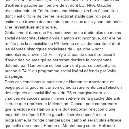
d'extrême gauche au nombre de 9, dont LO, NPA, Gauche
révolutionnaire et Fédérations anarchistes. Un bon échantillon
dont il est difficile de cerner l'électorat stable que l'on peut
estimer au travers des primaires pour ceux qui s'y sont adonnés.
Une investiture incongrue.
Globalement dans une France devenue de droite plus ou moins
social démocrate, l'élection de Hamon est incongrue, car elle ne
reflète pas la sensibilité du PS devenu social démocrate et dont
les députés historiques socialistes de « gauche » sont
minoritaires, environ 12 %. Il n'y a là pas de quoi être assuré
d'avoir des troupes qui se serreront derrière le programme
défendu par Hamon qui ne leur convient pas, se sentant plus
proche à 74 % du programme social libéral défendu par Valls.
Un piège.
Dans ces conditions le maintien de Hamon se transforme en
piège pour la gauche, car son échec assuré renforcera l'élection
des députés dit social libéraux du PS et marginalisera les
chances de succès aussi minime soit-elle de la gauche dite anti
libérale que représente Mélenchon. Chacun peut comprendre
que la victoire de Hamon si elle doit emporter l'élection d'une
majorité de député PS de gauche libérale opposé à son
programme, la fronde changerait de camp et serait plus efficace
que celle que menait Hamon et Montebourg contre Hollande.