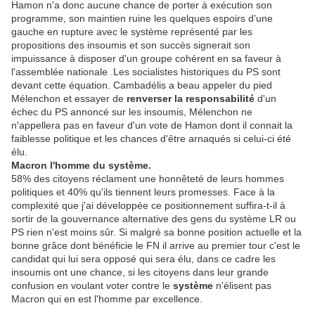
Hamon n'a donc aucune chance de porter à exécution son
programme, son maintien ruine les quelques espoirs d'une
gauche en rupture avec le système représenté par les
propositions des insoumis et son succès signerait son
impuissance à disposer d'un groupe cohérent en sa faveur à
l'assemblée nationale .Les socialistes historiques du PS sont
devant cette équation. Cambadélis a beau appeler du pied
Mélenchon et essayer de
renverser la responsabilité
d'un
échec du PS annoncé sur les insoumis, Mélenchon ne
n'appellera pas en faveur d'un vote de Hamon dont il connait la
faiblesse politique et les chances d'être arnaqués si celui-ci été
élu.
Macron
l'homme du système.
58% des citoyens réclament une honnêteté de leurs hommes
politiques et 40% qu'ils tiennent leurs promesses. Face à la
complexité que j'ai développée ce positionnement suffira-t-il à
sortir de la gouvernance alternative des gens du système LR ou
PS rien n'est moins sûr. Si malgré sa bonne position actuelle et la
bonne grâce dont bénéficie le FN il arrive au premier tour c'est le
candidat qui lui sera opposé qui sera élu, dans ce cadre les
insoumis ont une chance, si les citoyens dans leur grande
confusion en voulant voter contre le
système
n'élisent pas
Macron qui en est l'homme par excellence.