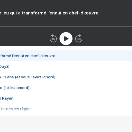
e jeu qui a transformé l’ennui en chef-d’œuvre
nsformé l’ennui en chef-d’œuvre
 DayZ
 a 13 ans (et vous l'avez ignoré)
e (littéralement)
im Rayan
 toutes les règles
s les jeux vidéo
us choquant de Rockstar ? - Le scandale BULLY