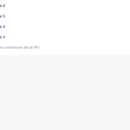
e 6
e 5
e 4
e 3
s créatrices de la VF !
e 2
e 1
e Mektoub My Love arrive enfin ! Rencontre avec Shaïn Boumedine et Sal
i : après Toni en famille
elle réalise le bouleversant Dites lui que je l'aime
ais ! Rencontre autour de Vie privée de Rebecca Zlotowski
 de Marguerite, Grave... Rencontre avec Ella Rumpf