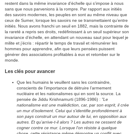
restent dans la même invariance d’échelle qui s’impose à nous
sans que nous parvenions à la rompre. Par rapport aux initiés
des savoirs modernes, les peuples en sont au même niveau que
ceux de Sumer, lorsque les savoirs ne se transmettaient qu’entre
initiés. Nous avons franchi un seuil en 1882, mais la contrainte de
la rareté a repris ses droits, redéfinissant à un seuil supérieur son
invariance d’échelle, en attendant un nouveau saut pour lequel je
milite et j’écris : répartir le temps de travail et rémunérer les
hommes pour apprendre, afin que leurs pensées puissent
générer des associations profitables à eux et retomber sur le
monde.
Les clés pour avancer
Que les humains le veuillent sans les contraindre,
conscients de l’importance de détruire l’armement
nucléaire et les nationalismes qui en sont la source. La
pensée de Jiddu Krishnamurti (1896-1986) :
"Le
nationalisme est une malédiction, car, par son esprit, il crée
un mur d’isolement. Celui qui s'identifie profondément à
son pays construit un mur autour de lui, en opposition aux
autres. Et qu’arrive-t-il alors ? Les autres ne cessent de
cogner contre ce mur. Lorsque l'on résiste à quelque
chose, cette résistance même démontre un conflit avec