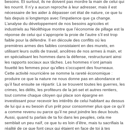
besoins. Et surtout, ils ne doivent pas mordre la main de celui qui
les nourrit. Il n’y a aucun reproche à leur adresser, mais il est
nécessaire de les aider à dépasser cet état de nature, ce que tu
fais depuis si longtemps avec l’impatience que ça change.
L’analyse du développement de nos besoins agricoles et
industriels au Néolithique montre que l’économie de pillage est la
réponse de celui qui s’approprie la proie de l’autre s’il est trop
faible pour la défendre. Il en découle des conflits où les
premières armes des faibles consistaient en des murets, en
utilisant leurs outils de travail, ancêtres de nos armes à main, et
en spécialisant les hommes dans la défense, restructurant ainsi
les rapports sociaux aux tâches. Les hommes n’ont jamais
fouetté les femmes pour qu’elles s’occupent des fourneaux.
Cette activité nourricière se nomme la rareté économique :
produire ce que la nature ne nous donne pas en abondance et
qu’il faut ensuite se répartir. Là se trouvent toutes les guerres, les
crimes, les délits, les profiteurs de la jet-set et autres rentiers,
tout comme chaque citoyen qui place son épargne en
investissant pour recevoir les intérêts de celui habitant au dessus
de lui qui a eu besoin d’un prêt pour consommer plus que ce qu’il
a comme revenu ou parce qu’il ne peut joindre les deux bouts.
Aussi, quand tu parlais de ta foi dans les peuples, cela me
semblait un peu naïf, ce que tu es loin d’être, mais tu sacrifiais la
réalité de ce que font ceux qui étaient en face de toi à tes