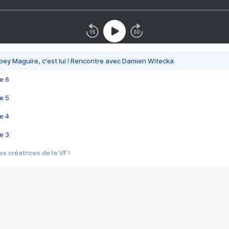
bey Maguire, c'est lui ! Rencontre avec Damien Witecka
e 6
e 5
e 4
e 3
s créatrices de la VF !
e 2
e 1
e Mektoub My Love arrive enfin ! Rencontre avec Shaïn Boumedine et Sal
i : après Toni en famille