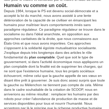
Humain vu comme un coût.
Depuis 1984, lorsque le PS est devenu social-démocrate et a
accepté la loi du marché, nous avons assisté à une lente
détérioration de la capacité de se civiliser en émancipant les
humains pour maîtriser leurs comportements innés sans
paradigme régulateur. Ce paradigme régulateur se trouve dans le
socialisme ou dans l'idéal anarchiste, en opposition aux
approches caritatives de la droite, que nous connaissons aux
États-Unis et que nous avons importées. Ces approches
s'opposent à la solidarité égoïste mutualisatrice socialisante.
J'explique depuis très longtemps dans des articles le rôle
fondamental du
plan comptable
. Quel que soit le type de
gouvernement, si dans l'activité économique nous appliquons un
plan comptable dont la finalité est de supprimer les charges, qui
ne sont que l'existence humaine, tous les projets sociétaux
échoueront, même celui que la gauche appelle de ses vœux en
disant être prêt à gouverner. Je suis donc assez surpris que toute
la gauche ou Mélenchon ne tiennent pas compte de cela. Même
dans le cadre souhaitable de la création de SCOOP, nous en
arriverions au même résultat : remplacer les humains par des
robots pour créer l'abondance de production de masse et de
services disponibles pour tous et nourrir l'humanité. Nous
acceptons par là le principe que la richesse productive humaine