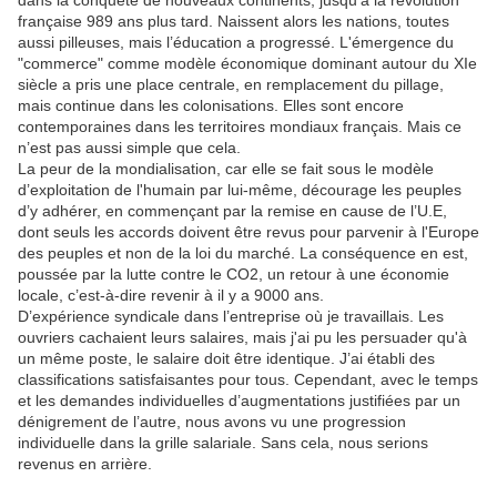
dans la conquête de nouveaux continents, jusqu’à la révolution
française 989 ans plus tard. Naissent alors les nations, toutes
aussi pilleuses, mais l’éducation a progressé. L'émergence du
"commerce" comme modèle économique dominant autour du XIe
siècle a pris une place centrale, en remplacement du pillage,
mais continue dans les colonisations. Elles sont encore
contemporaines dans les territoires mondiaux français. Mais ce
n’est pas aussi simple que cela.
La peur de la mondialisation, car elle se fait sous le modèle
d’exploitation de l'humain par lui-même, décourage les peuples
d’y adhérer, en commençant par la remise en cause de l’U.E,
dont seuls les accords doivent être revus pour parvenir à l'Europe
des peuples et non de la loi du marché. La conséquence en est,
poussée par la lutte contre le CO2, un retour à une économie
locale, c’est-à-dire revenir à il y a 9000 ans.
D’expérience syndicale dans l’entreprise où je travaillais. Les
ouvriers cachaient leurs salaires, mais j'ai pu les persuader qu'à
un même poste, le salaire doit être identique. J’ai établi des
classifications satisfaisantes pour tous. Cependant, avec le temps
et les demandes individuelles d’augmentations justifiées par un
dénigrement de l’autre, nous avons vu une progression
individuelle dans la grille salariale. Sans cela, nous serions
revenus en arrière.