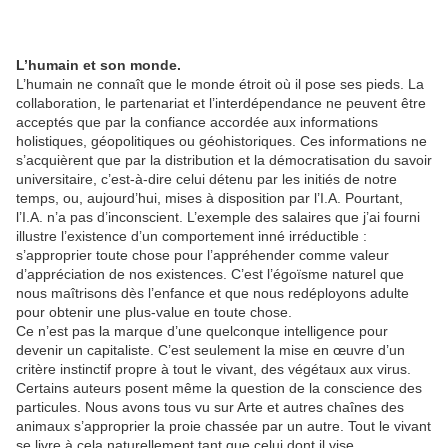
L’humain et son monde.
L’humain ne connaît que le monde étroit où il pose ses pieds. La
collaboration, le partenariat et l’interdépendance ne peuvent être
acceptés que par la confiance accordée aux informations
holistiques, géopolitiques ou géohistoriques. Ces informations ne
s’acquièrent que par la distribution et la démocratisation du savoir
universitaire, c’est-à-dire celui détenu par les initiés de notre
temps, ou, aujourd’hui, mises à disposition par l’I.A. Pourtant,
l’I.A. n’a pas d’inconscient. L’exemple des salaires que j’ai fourni
illustre l’existence d’un comportement inné irréductible :
s’approprier toute chose pour l’appréhender comme valeur
d’appréciation de nos existences. C’est l’égoïsme naturel que
nous maîtrisons dès l’enfance et que nous redéployons adulte
pour obtenir une plus-value en toute chose.
Ce n’est pas la marque d’une quelconque intelligence pour
devenir un capitaliste. C’est seulement la mise en œuvre d’un
critère instinctif propre à tout le vivant, des végétaux aux virus.
Certains auteurs posent même la question de la conscience des
particules. Nous avons tous vu sur Arte et autres chaînes des
animaux s’approprier la proie chassée par un autre. Tout le vivant
se livre à cela naturellement tant que celui dont il vise