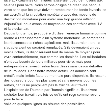
face aux calamités climatiques laisseraient peu de moyens aux
salariés pour vivre. Nous serons obligés de créer une banque
verte sans que les pays doivent rembourser les fonds investis, ce
qui accroîtrait la circulation monétaire avec des moyens de
destruction monétaire pour éviter une trop grande inflation.
Aujourd’hui, nous avons les moyens de ces contrôles avec l’I.A.
et la blockchain.
Depuis longtemps, je suggère d’utiliser l’énergie humaine comme
norme à l’établissement d’un système monétaire. Je comprends
les réticences des riches capitalistes, mais ils auraient tort. Ils
s’adapteraient ou seraient remplacés. S’ils devenaient un peu
moins riches, ils disposeraient tout de même de moyens pour
vivre confortablement, tout comme les dominés. Les milliardaires
n’ont pas besoin de leurs milliards pour vivre, mais pour
entreprendre et investir selon leurs désirs sans devoir débattre
de leurs idées. Dans notre monde actuel, les dominés sont
créatifs mais limités faute de monnaie pure disponible. Ils restent
des jouisseurs pour les plus aisés et sans moyens pour les
autres, car ils ne perçoivent pas le fruit de leur travail.
L’exploitation de l’humain par l’humain signifie qu’ils doivent
racheter leur travail trois fois ce qu’ils ont reçu comme revenu
pour le faire.
Voilà en quelques lignes un résumé des possibilités.