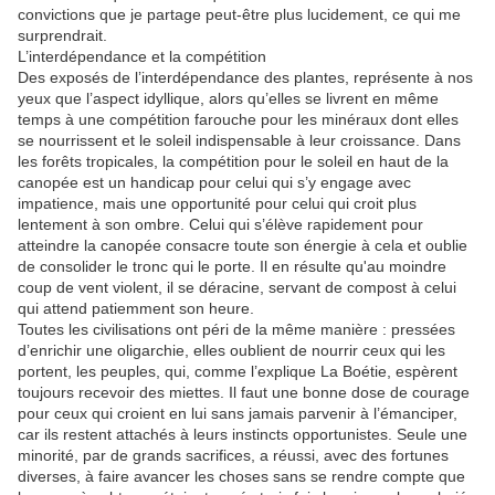
convictions que je partage peut-être plus lucidement, ce qui me
surprendrait.
L’interdépendance et la compétition
Des exposés de l’interdépendance des plantes, représente à nos
yeux que l’aspect idyllique, alors qu’elles se livrent en même
temps à une compétition farouche pour les minéraux dont elles
se nourrissent et le soleil indispensable à leur croissance. Dans
les forêts tropicales, la compétition pour le soleil en haut de la
canopée est un handicap pour celui qui s’y engage avec
impatience, mais une opportunité pour celui qui croit plus
lentement à son ombre. Celui qui s’élève rapidement pour
atteindre la canopée consacre toute son énergie à cela et oublie
de consolider le tronc qui le porte. Il en résulte qu'au moindre
coup de vent violent, il se déracine, servant de compost à celui
qui attend patiemment son heure.
Toutes les civilisations ont péri de la même manière : pressées
d’enrichir une oligarchie, elles oublient de nourrir ceux qui les
portent, les peuples, qui, comme l’explique La Boétie, espèrent
toujours recevoir des miettes. Il faut une bonne dose de courage
pour ceux qui croient en lui sans jamais parvenir à l’émanciper,
car ils restent attachés à leurs instincts opportunistes. Seule une
minorité, par de grands sacrifices, a réussi, avec des fortunes
diverses, à faire avancer les choses sans se rendre compte que