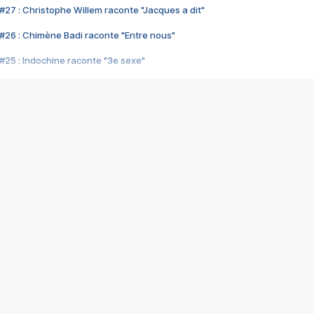
#27 : Christophe Willem raconte "Jacques a dit"
#26 : Chimène Badi raconte "Entre nous"
#25 : Indochine raconte "3e sexe"
#24 : Zaho raconte "C'est chelou"
#23 : Patrick Bruel raconte "Au café des délices"
#22 : Kyo raconte "Le chemin"
#21 : Nolwenn Leroy raconte "Cassé"
#20 : Patrick Hernandez raconte "Born to be alive"
#19 : Lorie raconte "Près de moi"
#18 : Michael Jones raconte "A nos actes manqués" (avec Jean-Jacque
#17 : Khaled raconte "Aïcha"
#16 : Corneille raconte "Parce qu'on vient de loin"
#15 : Indochine raconte "L'aventurier"