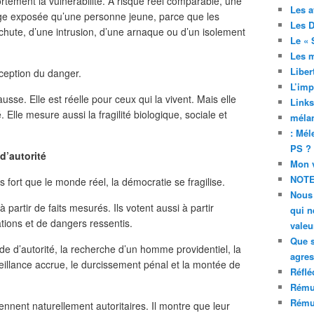
fortement la vulnérabilité. À risque réel comparable, une
Les a
ge exposée qu’une personne jeune, parce que les
Les D
hute, d’une intrusion, d’une arnaque ou d’un isolement
Le « 
Les 
Liber
éception du danger.
L’imp
usse. Elle est réelle pour ceux qui la vivent. Mais elle
Links
Elle mesure aussi la fragilité biologique, sociale et
mélan
: Mél
PS ?
d’autorité
Mon v
NOTE
fort que le monde réel, la démocratie se fragilise.
Nous 
partir de faits mesurés. Ils votent aussi à partir
qui n
ations et de dangers ressentis.
valeu
Que 
de d’autorité, la recherche d’un homme providentiel, la
agres
rveillance accrue, le durcissement pénal et la montée de
Réflé
Rému
Rému
iennent naturellement autoritaires. Il montre que leur