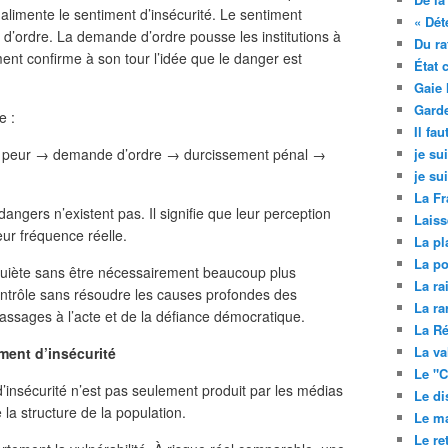
alimente le sentiment d’insécurité. Le sentiment
« Dét
e d’ordre. La demande d’ordre pousse les institutions à
Du ra
ent confirme à son tour l’idée que le danger est
État 
Gaie 
Garde
e :
Il fa
 → peur → demande d’ordre → durcissement pénal →
je su
je su
La Fr
ngers n’existent pas. Il signifie que leur perception
Laiss
ur fréquence réelle.
La pl
La po
quiète sans être nécessairement beaucoup plus
La ra
ontrôle sans résoudre les causes profondes des
La ra
passages à l’acte et de la défiance démocratique.
La Ré
La va
iment d’insécurité
Le "C
d’insécurité n’est pas seulement produit par les médias
Le di
 la structure de la population.
Le ma
Le re