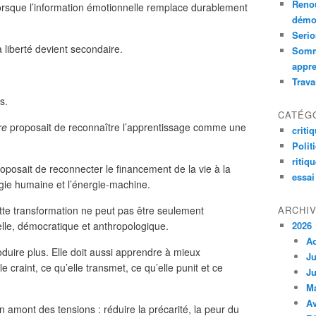
Renou
orsque l’information émotionnelle remplace durablement
démoc
Serio
liberté devient secondaire.
Somm
appre
Trava
s.
CATÉG
re
proposait de reconnaître l’apprentissage comme une
criti
Polit
ritiq
oposait de reconnecter le financement de la vie à la
essai
rgie humaine et l’énergie-machine.
tte transformation ne peut pas être seulement
ARCHI
elle, démocratique et anthropologique.
2026
A
uire plus. Elle doit aussi apprendre à mieux
Ju
e craint, ce qu’elle transmet, ce qu’elle punit et ce
Ju
M
Av
 amont des tensions : réduire la précarité, la peur du