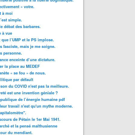
ectivement » votre.
t à moi
c’est simple.
le débat des barbares.
 à vue
ut que l’UMP et le PS implose.
is fasciste, mais je me soigne.
is personne.
ance enceinte d’une dictature.
er la place au MEDEF
anète « se fou » de nous.
litique par défault
ison du COVID n'est pas la meilleure.
reté est une invention géniale ?
publique de l’énergie humaine pdf
leur travail n'est qu'un mythe moderne.
apitalomètre".
scours de Pétain le 1er Mai 1941.
rché et la pensé malthusienne
tour du mendiant.