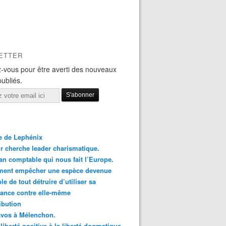
ETTER
-vous pour être averti des nouveaux
publiés.
le de Lephénix
r cherche leader charismatique.
an comptable qui nous fait l’Europe.
ent empêcher une espèce devenue
le de tout détruire d’utiliser sa
ance contre elle-même
ibution
avos à Mélenchon.
 liberté positive à la liberté dogmatique.