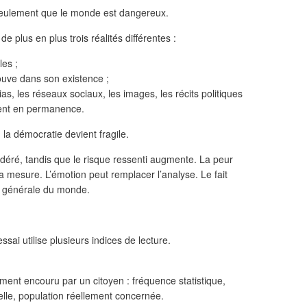
eulement que le monde est dangereux.
plus en plus trois réalités différentes :
les ;
ouve dans son existence ;
ias, les réseaux sociaux, les images, les récits politiques
rent en permanence.
la démocratie devient fragile.
odéré, tandis que le risque ressenti augmente. La peur
a mesure. L’émotion peut remplacer l’analyse. Le fait
n générale du monde.
ssai utilise plusieurs indices de lecture.
ement encouru par un citoyen : fréquence statistique,
ielle, population réellement concernée.