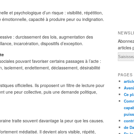
lle et psychologique d’un risque : visibilité, répétition,
 émotionnelle, capacité à produire peur ou indignation.
NEWSL
pressive : durcissement des lois, augmentation des
Abonnez
llance, incarcération, dispositifs d’exception.
articles 
te
Email
sociales pouvant favoriser certains passages à l’acte :
ion, isolement, endettement, déclassement, désirabilité
PAGES
artic
tiques officielles. Ils proposent un filtre de lecture pour
Aveni
nt une peur collective, puis une demande politique,
Ce pl
Comm
capab
puiss
raine traite souvent davantage la peur que les causes.
contr
de D
fortement médiatisé. Il devient alors visible, répété,
De la