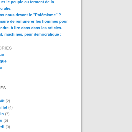
er le peuple au ferment de la
ratie.
ns nous devant le "Polémisme" ?
aire de rémunérer les hommes pour
ndre. à lire dans dans les articles.
il, machines, peur démocratique :
ORIES
que
ique
ue
VES
oût
(2)
illet
(4)
in
(7)
ai
(5)
ril
(3)