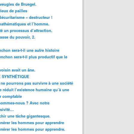
veugles de Bruegel.
ieux de pailles
Sécuritarisme » destructeur !
mathématiques et l’homme.
té un processus d’attraction.
asse du pouvoir, 2.
chon sera-t-il une autre histoire
enchon sera-t-il plus productif que le
oisin avait un âne.
 SYNTHÉTIQUE
ne pourrons pas survivre à une société
e réduit l’existence humaine qu’à une
r comptable
sommes-nous ? Avec notre
sivité…
chir une tâche gigantesque.
nérer les hommes pour apprendre
nérer les hommes pour apprendre.