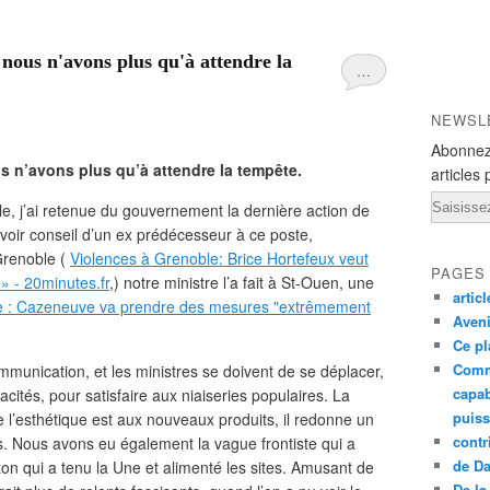
nous n'avons plus qu'à attendre la
…
NEWSL
Abonnez
s n’avons plus qu’à attendre la tempête.
articles 
Email
le, j’ai retenue du gouvernement la dernière action de
cevoir conseil d’un ex prédécesseur à ce poste,
 Grenoble (
Violences à Grenoble: Brice Hortefeux veut
PAGES
e» - 20minutes.fr
,) notre ministre l’a fait à St-Ouen, une
artic
ue : Cazeneuve va prendre des mesures "extrêmement
Aveni
Ce pl
Comm
munication, et les ministres se doivent de se déplacer,
capab
acités, pour satisfaire aux niaiseries populaires. La
puiss
e l’esthétique est aux nouveaux produits, il redonne un
contr
Nous avons eu également la vague frontiste qui a
de D
on qui a tenu la Une et alimenté les sites. Amusant de
De la