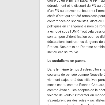
croire qu’en éliminant papa, le FN n’aur
déroulement et le discourt du FN au dé
d’un FN au pouvoir qui bouterait l’imm
chefs d’état qui ont été remplacés pour
conférences de spécialistes, alors qu’il
politiques en changeant le nom de l’of
a échoué sous l’UMP. Tout cela passion
son tampon d’identification pour se di
déclarations tonitruantes du genre de c
France. Nos droits de l’homme semble 
sait où elle se trouve.
Le socialisme en panne.
Dans le même temps d’autres citoyens p
courants de pensée comme Nouvelle D
viennent s’ajouter à des initiatives 
moins connu comme Etienne Chouard, e
comme Attac ou les adeptes de la décro
volonté de vouloir s’informer du mond
s’aventurent sur des voies « racialiste