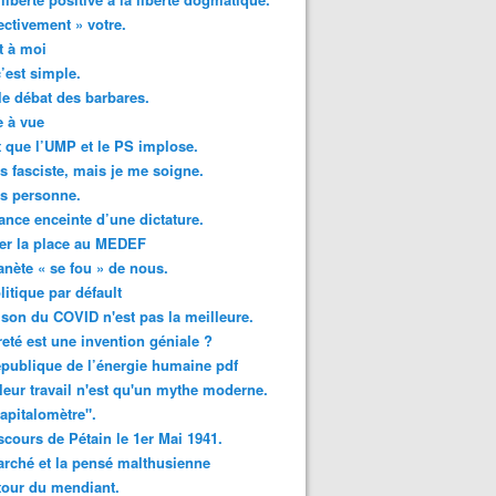
ectivement » votre.
t à moi
c’est simple.
le débat des barbares.
 à vue
ut que l’UMP et le PS implose.
is fasciste, mais je me soigne.
is personne.
ance enceinte d’une dictature.
er la place au MEDEF
anète « se fou » de nous.
litique par défault
ison du COVID n'est pas la meilleure.
reté est une invention géniale ?
publique de l’énergie humaine pdf
leur travail n'est qu'un mythe moderne.
apitalomètre".
scours de Pétain le 1er Mai 1941.
rché et la pensé malthusienne
tour du mendiant.