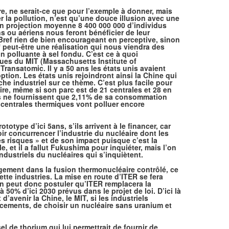
ire, ne serait-ce que pour l’exemple à donner, mais
er la pollution, n’est qu’une douce illusion avec une
en projection moyenne 8 400 000 000 d’individus
s ou aériens nous feront bénéficier de leur
 Bref rien de bien encourageant en perceptive, sinon
f peut-être une réalisation qui nous viendra des
n polluante à sel fondu. C’est ce à quoi
ques du MIT (Massachusetts Institute of
Transatomic. Il y a 50 ans les états unis avaient
tion. Les états unis rejoindront ainsi la Chine qui
 industriel sur ce thème. C’est plus facile pour
ire, même si son parc est de 21 centrales et 28 en
es ne fournissent que 2,11% de sa consommation
es centrales thermiques vont polluer encore
totype d’ici 5ans, s’ils arrivent à le financer, car
oir concurrencer l’industrie du nucléaire dont les
es risques » et de son impact puisque c’est la
, et il a fallut Fukushima pour inquiéter, mais l’on
ndustriels du nucléaires qui s’inquiètent.
gement dans la fusion thermonucléaire contrôlé, ce
tte industries. La mise en route d’ITER se fera
on peut donc postuler qu’ITER remplacera la
 50% d’ici 2030 prévus dans le projet de loi. D’ici là
 d’avenir la Chine, le MIT, si les industriels
cements, de choisir un nucléaire sans uranium et
l de thorium qui lui permettrait de fournir de