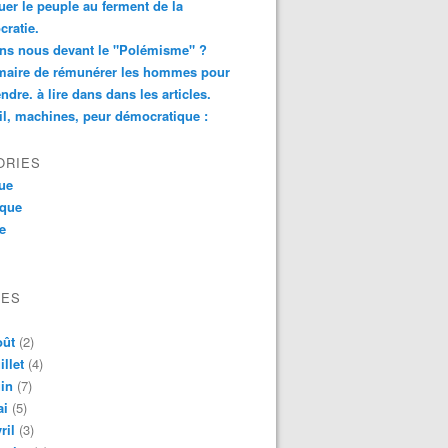
er le peuple au ferment de la
ratie.
ns nous devant le "Polémisme" ?
aire de rémunérer les hommes pour
ndre. à lire dans dans les articles.
il, machines, peur démocratique :
ORIES
que
ique
ue
VES
oût
(2)
illet
(4)
in
(7)
ai
(5)
ril
(3)