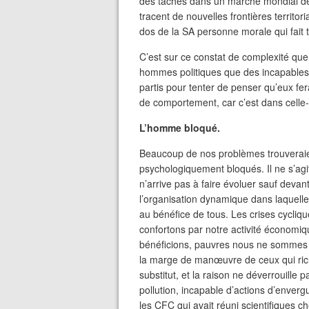
des tâches dans un marché mondial d
tracent de nouvelles frontières territor
dos de la SA personne morale qui fait t
C’est sur ce constat de complexité que
hommes politiques que des incapables o
partis pour tenter de penser qu’eux f
de comportement, car c’est dans celle-c
L’homme bloqué.
Beaucoup de nos problèmes trouveraien
psychologiquement bloqués. Il ne s’agit
n’arrive pas à faire évoluer sauf devan
l’organisation dynamique dans laquell
au bénéfice de tous. Les crises cycliqu
confortons par notre activité économi
bénéficions, pauvres nous ne sommes 
la marge de manœuvre de ceux qui ric
substitut, et la raison ne déverrouille
pollution, incapable d’actions d’enver
les CFC qui avait réuni scientifiques ch