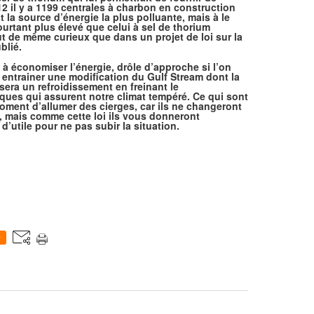
12 il y a 1199 centrales à charbon en construction
 la source d’énergie la plus polluante, mais à le
ourtant plus élevé que celui à sel de thorium
tout de même curieux que dans un projet de loi sur la
blié.
 à économiser l’énergie, drôle d’approche si l’on
 entrainer une modification du Gulf Stream dont la
era un refroidissement en freinant le
ues qui assurent notre climat tempéré. Ce qui sont
moment d’allumer des cierges, car ils ne changeront
oi, mais comme cette loi ils vous donneront
d’utile pour ne pas subir la situation.
0