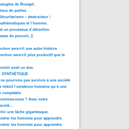
veugles de Bruegel.
ieux de pailles
Sécuritarisme » destructeur !
mathématiques et l’homme.
té un processus d’attraction.
asse du pouvoir, 2.
chon sera-t-il une autre histoire
enchon sera-t-il plus productif que le
oisin avait un âne.
 SYNTHÉTIQUE
ne pourrons pas survivre à une société
e réduit l’existence humaine qu’à une
r comptable
sommes-nous ? Avec notre
sivité…
chir une tâche gigantesque.
nérer les hommes pour apprendre
nérer les hommes pour apprendre.