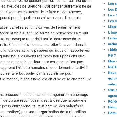
u les autres ne quittent pas leur sentier culturel qu’ils
Les a
 les aveugles de Breughel. Car penser autrement ne se
Les D
 nous sommes capables de le faire en conscience,
Le « 
 pensé pour laquelle nous n’avons pas d’exemple.
Les 
Liber
iative, car elles sont indicatives de l’enfermement
L’imp
occident vie suivant une forme de pensé séculaire qui
Links
x économique remodelé par le libéralisme dans
mélan
ts. C’est ainsi et toutes nos réflexions vont dans le
: Mél
tions à des actions passées qui nous ont apporté les
PS ?
 quand nous les avons réalisées nous pensions que
Mon v
ent ce qui est le meilleur pour certains ne l’est pas
NOTE
 apprend l’histoire humaine et que démontre l’activité
Nous 
a du se faire bousculer par le socialisme pour
qui n
s le monde, le socialisme est en crise et se cherche une
valeu
Que 
ans précédent, cette situation a engendré un chômage
agres
ion de classe recomposé (c'est-à-dire que la pauvreté
Réflé
e petits entrepreneurs, tous comme des salariés se
Rému
 ou rentiers) par une réorganisation de la répartition
Rému