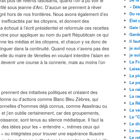
ait plus de relents fascisants, quand l’on a pu voir le
« Dét
filé sous jeanne d’Arc. D’aucun se prennent à rêver
Du ra
igré hors de nos frontières. Nous avons également d’ex
État 
 inefficacités par les citoyens, et donnent des
Gaie 
 a échoué à l’écrit présidentiel et reformule ces recettes
Garde
ficine pour appliquer au nom du parti Républicain ce qui
Il fa
ne les médias et les citoyens, et chacun y va donc de
je su
stinguer dans la continuité. Quand nous n’avons pas des
je su
elle du maire de Venelles en voulant interdire l’islam en
La Fr
devenir une course à la connerie, mais au moins l’on
Laiss
La pl
La po
La ra
rennent des initiatives politiques et créaient des
La ra
onne ou d’actions comme Blanc Bleu Zèbres, qui
La Ré
personnelles d’hommes déjà connus, comme Asselinau ou
La va
t j’en oublie certainement, car des groupements,
Le "C
issance, sont tenus au silence médiatique. Il faut la
Le di
e des idées pour les « entendre », mêmes ceux qui
Le ma
s » ou intégristes pour trouver une espérance illusoire
Le re