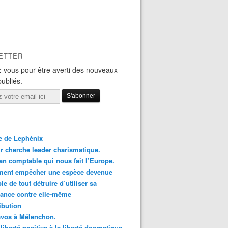
ETTER
-vous pour être averti des nouveaux
publiés.
le de Lephénix
r cherche leader charismatique.
an comptable qui nous fait l’Europe.
ent empêcher une espèce devenue
le de tout détruire d’utiliser sa
ance contre elle-même
ibution
avos à Mélenchon.
 liberté positive à la liberté dogmatique.