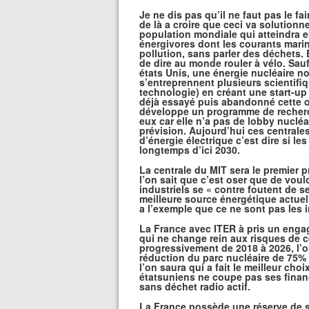
Je ne dis pas qu’il ne faut pas le fa
de là a croire que ceci va solutionn
population mondiale qui atteindra 
énergivores dont les courants marin
pollution, sans parler des déchets.
de dire au monde rouler à vélo. Sau
états Unis, une énergie nucléaire no
s’entreprennent plusieurs scientifi
technologie) en créant une start-up 
déjà essayé puis abandonné cette op
développe un programme de recherche
eux car elle n’a pas de lobby nucléa
prévision. Aujourd’hui ces central
d’énergie électrique c’est dire si l
longtemps d’ici 2030.
La centrale du MIT sera le premier pro
l’on sait que c’est oser que de voul
industriels se « contre foutent de s
meilleure source énergétique actuelle
a l’exemple que ce ne sont pas les i
La France avec ITER à pris un enga
qui ne change rein aux risques de ce
progressivement de 2018 à 2026, l’
réduction du parc nucléaire de 75% à
l’on saura qui a fait le meilleur choix
étatsuniens ne coupe pas ses finan
sans déchet radio actif.
La France possède une réserve de se