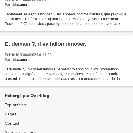
Publié le 13/04/2020 à 20:06
Par
ddacoudre
Lentement les esprits bougent. Des années, comme d'autres, que j'explique
les limites du libéralisme Capitalistique, c'est à dire, je vis pour le profit.
Pourquoi ? C'est un vieux paradigme du dominant qui nous renvoie aux
hommes préhistoriques, j'avais...
Et demain ?, il va falloir innover.
Publié le 03/04/2020 à 13:23
Par
ddacoudre
Et demain ?, il va falloir innover. Si nous croulons sous les informations
sanitaires, malgré quelques couacs, les services de santé ont répondu
présent et indiqué les mesures nécessaires pour endiguer et retarder la
prolifération du virus. Le gouvernement...
Hébergé par Overblog
Top articles
Pages
Contact
Signaler un abus