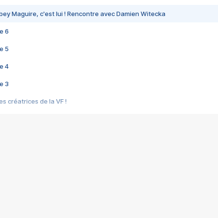
bey Maguire, c'est lui ! Rencontre avec Damien Witecka
e 6
e 5
e 4
e 3
s créatrices de la VF !
e 2
e 1
e Mektoub My Love arrive enfin ! Rencontre avec Shaïn Boumedine et Sal
i : après Toni en famille
elle réalise le bouleversant Dites lui que je l'aime
ais ! Rencontre autour de Vie privée de Rebecca Zlotowski