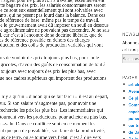
 l'argent pour ne plus avoir à travaille, essentiellement
ette bagarre des prix, les salariés consommateurs seront
ue ce sont eux essentiellement qui sont solvables avec
dants, qui ne pèsent pas lourd dans la balance. Dans ces
s de référence de base, même pas le temps de travail.
ue le gouvernement avait dû imposer un seuil en dessous
rie agroalimentaire ne pouvaient pas descendre. Je ne sais
NEWSL
 car c’est à l'encontre de sa doctrine libérale, que de
 pas de référence possible en dehors des charges
Abonnez
oduction et des coûts de production variables qui vont
articles 
Email
s de vouloir des prix toujours plus bas, pour toute
agricoles, d’avoir des goûts de consommation de tout à
 toujours avec toujours des prix les plus bas, avec
PAGES
ue nos cadres supérieurs qui importent des productions,
artic
Aveni
’y a qu’un « dindon qui se fait farcir » il est au départ,
Ce pl
teur. Si son salaire n’augmente pas, pour avoir une
Comm
echerche les prix les plus bas. Les intermédiaires qui
capab
etournent vers les producteurs, pour acheter au plus bas,
puiss
us-valu. Dans ce conflit ce sont en ce moment les
contr
nt que peu de possibilités, soit faire de la productivité,
de D
s de terre, ou se tourne vers l’état, c’est-à-dire vers
De la