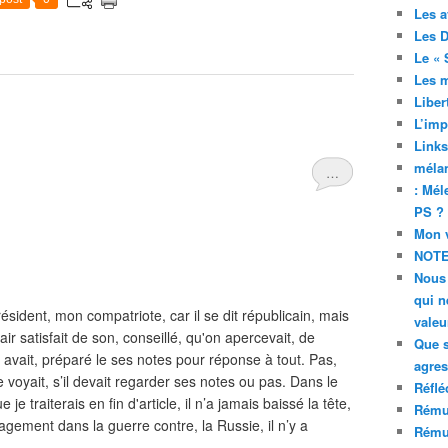
Les a
Les D
Le « 
Les 
Liber
L’imp
Links
mélan
…
: Mél
PS ?
Mon v
NOTE
Nous 
qui n
ésident, mon compatriote, car il se dit républicain, mais
valeu
’air satisfait de son, conseillé, qu'on apercevait, de
Que 
ui avait, préparé le ses notes pour réponse à tout. Pas,
agres
se voyait, s’il devait regarder ses notes ou pas. Dans le
Réflé
e traiterais en fin d'article, il n’a jamais baissé la tête,
Rému
gagement dans la guerre contre, la Russie, il n’y a
Rému