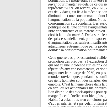
population. La mode étant à l’inverse p
gaver pour manger au-delà de ce qui no
représentait 42 % du revenu, en 2020, e
ces deux dates, est lié à la mécanisati
diminution et une consommation dont la
l’augmentation de la population. Nous
consommation surabondante. Les agricult
politique de la lutte contre l’augmentat
libre concurrence et un marché ouvert. 
choisit la loi du marché. De la sorte le
des prix essentiellement, pour disposer
d’augmentation des salaires insuffisan
agriculteurs autrement que par la produ
doubler sa consommation pour maintenir
Cette guerre des prix est surtout visibl
promotion des prix bas, à l’exception d
qui ont eu une incidence sur les prix de
répercutés aux consommateurs, et dont l
augmenter leur marge de 20 %, en pass
monde convient que, pendant les conflit
ces gens honnêtes sont des salariés, des
emploie. C’est la même chose dans la pl
en titre, ou les actionnaires majoritaire
l’on distribue des stock-options pour qu
marge. Ils en bénéficieront bien plus qu
Habitué à cela, nous n'en concluons pas
d'autres salariés, et sans cela l’organis