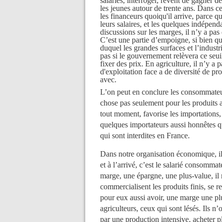
salariés, interroger, rêvent de gagner de
les jeunes autour de trente ans. Dans c
les financeurs quoiqu'il arrive, parce q
leurs salaires, et les quelques indépen
discussions sur les marges, il n’y a pa
C’est une partie d’empoigne, si bien q
duquel les grandes surfaces et l’indust
pas si le gouvernement relèvera ce seuil,
fixer des prix. En agriculture, il n’y a
d'exploitation face a de diversité de pr
avec.
L’on peut en conclure les consommateur
chose pas seulement pour les produits 
tout moment, favorise les importations,
quelques importateurs aussi honnêtes q
qui sont interdites en France.
Dans notre organisation économique, il n
et à l’arrivé, c’est le salarié consomma
marge, une épargne, une plus-value, il r
commercialisent les produits finis, se r
pour eux aussi avoir, une marge une pl
agriculteurs, ceux qui sont lésés. Ils n’o
par une production intensive, acheter plu