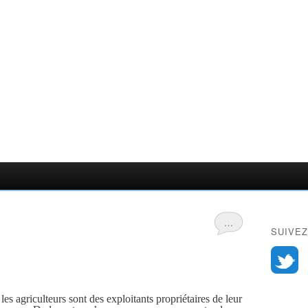
…
SUIVEZ
es agriculteurs sont d
es exploit
ants propriétaires de leur