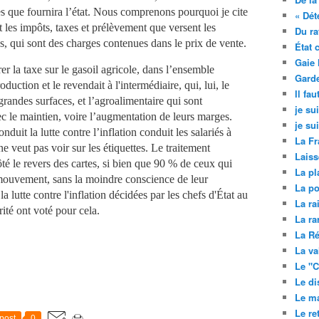
des que fournira l’état. Nous comprenons pourquoi je cite
« Dét
nt les impôts, taxes et prélèvement que versent les
Du ra
ns, qui sont des charges contenues dans le prix de vente.
État 
Gaie 
er la taxe sur le gasoil agricole, dans l’ensemble
Garde
roduction et le revendait à l'intermédiaire, qui, lui, le
Il fa
 grandes surfaces, et l’agroalimentaire qui sont
je su
vec le maintien, voire l’augmentation de leurs marges.
je su
nduit la lutte contre l’inflation conduit les salariés à
La Fr
e veut pas voir sur les étiquettes. Le traitement
Laiss
ôté le revers des cartes, si bien que 90 % de ceux qui
La pl
 mouvement, sans la moindre conscience de leur
La po
la lutte contre l'inflation décidées par les chefs d'État au
La ra
ité ont voté pour cela.
La ra
La Ré
La va
Le "C
Le di
Le ma
Le re
post
0