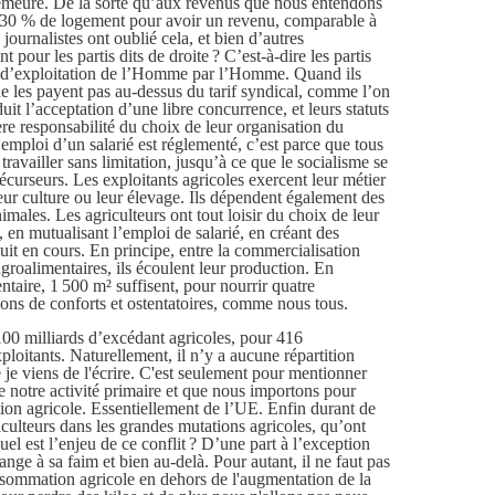
demeure. De la sorte qu’aux revenus que nous entendons
ter 30 % de logement pour avoir un revenu, comparable à
 journalistes ont oublié cela, et bien d’autres
 pour les partis dits de droite ? C’est-à-dire les partis
ue d’exploitation de l’Homme par l’Homme. Quand ils
ne les payent pas au-dessus du tarif syndical, comme l’on
it l’acceptation d’une libre concurrence, et leurs statuts
ière responsabilité du choix de leur organisation du
l’emploi d’un salarié est réglementé, c’est parce que tous
 travailler sans limitation, jusqu’à ce que le socialisme se
écurseurs. Les exploitants agricoles exercent leur métier
eur culture ou leur élevage. Ils dépendent également des
imales. Les agriculteurs ont tout loisir du choix de leur
, en mutualisant l’emploi de salarié, en créant des
cuit en cours. En principe, entre la commercialisation
agroalimentaires, ils écoulent leur production. En
ntaire, 1 500 m² suffisent, pour nourrir quatre
ons de conforts et ostentatoires, comme nous tous.
100 milliards d’excédant agricoles, pour 416
ploitants. Naturellement, il n’y a aucune répartition
e viens de l'écrire. C'est seulement pour mentionner
de notre activité primaire et que nous importons pour
on agricole. Essentiellement de l’UE. Enfin durant de
culteurs dans les grandes mutations agricoles, qu’ont
uel est l’enjeu de ce conflit ? D’une part à l’exception
nge à sa faim et bien au-delà. Pour autant, il ne faut pas
sommation agricole en dehors de l'augmentation de la