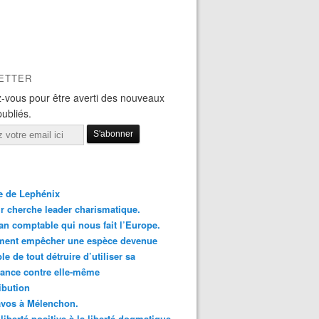
ETTER
-vous pour être averti des nouveaux
publiés.
le de Lephénix
r cherche leader charismatique.
an comptable qui nous fait l’Europe.
ent empêcher une espèce devenue
le de tout détruire d’utiliser sa
ance contre elle-même
ibution
avos à Mélenchon.
 liberté positive à la liberté dogmatique.