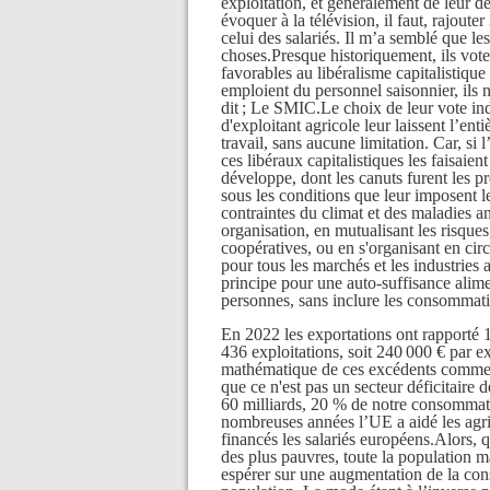
exploitation, et généralement de leur 
évoquer à la télévision, il faut, rajou
celui des salariés. Il m’a semblé que les
choses.Presque historiquement, ils votent
favorables au libéralisme capitalistiq
emploient du personnel saisonnier, ils 
dit ; Le SMIC.Le choix de leur vote indu
d'exploitant agricole leur laissent l’ent
travail, sans aucune limitation. Car, si 
ces libéraux capitalistiques les faisaient
développe, dont les canuts furent les pr
sous les conditions que leur imposent l
contraintes du climat et des maladies an
organisation, en mutualisant les risques
coopératives, ou en s'organisant en cir
pour tous les marchés et les industries 
principe pour une auto-suffisance alime
personnes, sans inclure les consommati
En 2022 les exportations ont rapporté 
436 exploitations, soit 240 000 € par ex
mathématique de ces excédents comme j
que ce n'est pas un secteur déficitaire 
60 milliards, 20 % de notre consommati
nombreuses années l’UE a aidé les agri
financés les salariés européens.Alors, q
des plus pauvres, toute la population ma
espérer sur une augmentation de la con