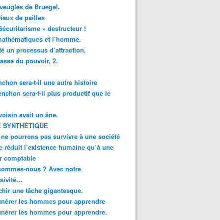
veugles de Bruegel.
ieux de pailles
Sécuritarisme » destructeur !
mathématiques et l’homme.
té un processus d’attraction.
asse du pouvoir, 2.
chon sera-t-il une autre histoire
enchon sera-t-il plus productif que le
oisin avait un âne.
 SYNTHÉTIQUE
ne pourrons pas survivre à une société
e réduit l’existence humaine qu’à une
r comptable
sommes-nous ? Avec notre
sivité…
chir une tâche gigantesque.
nérer les hommes pour apprendre
nérer les hommes pour apprendre.