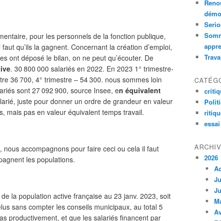
Renou
démoc
Serio
Somm
émentaire, pour les personnels de la fonction publique,
appre
 faut qu’ils la gagnent. Concernant la création d’emploi,
Trava
es ont déposé le bilan, on ne peut qu’écouter. De
ive
. 30 800 000 salariés en 2022. En 2023 1° trimestre-
stre 36 700, 4° trimestre – 54 300. nous sommes loin
CATÉG
ariés sont 27 092 900, source Insee, e
n équivalent
criti
larié, juste pour donner un ordre de grandeur en valeur
Polit
ns, mais pas en valeur équivalent temps travail.
ritiq
essai
ARCHI
 nous accompagnons pour faire ceci ou cela il faut
2026
mpagnent les populations.
A
Ju
Ju
de la population active française
au
23 janv. 2023, soit
M
élus sans compter les conseils municipaux, au total 5
Av
as productivement, et que les salariés financent par