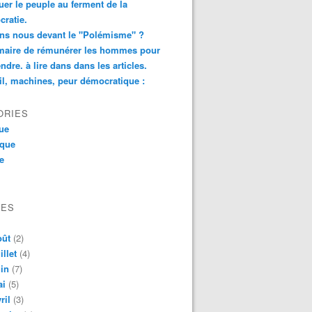
er le peuple au ferment de la
ratie.
ns nous devant le "Polémisme" ?
aire de rémunérer les hommes pour
ndre. à lire dans dans les articles.
il, machines, peur démocratique :
ORIES
que
ique
ue
VES
oût
(2)
illet
(4)
in
(7)
ai
(5)
ril
(3)