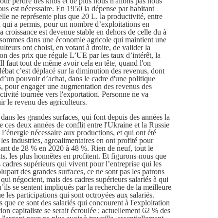
our perdre des kilos et de plus nous n'allons pas nous
us est nécessaire. En 1950 la dépense par habitant
lle ne représente plus que 20 L. la productivité, entre
on qui a permis, pour un nombre d’exploitations en
 croissance est devenue stable en dehors de celle du à
 sommes dans une économie agricole qui maintient une
eurs ont choisi, en votant à droite, de valider la
ion des prix que régule L’UE par les taux d’intérêt, la
Il faut tout de même avoir cela en tête, quand l'on
 débat c’est déplacé sur la diminution des revenus, dont
 d’un pouvoir d’achat, dans le cadre d'une politique
ts, pour engager une augmentation des revenus des
ctivité tournée vers l'exportation. Personne ne va
 le revenu des agriculteurs.
e dans les grandes surfaces, qui font depuis des années la
e ces deux années de conflit entre l'Ukraine et la Russie
 l’énergie nécessaire aux productions, et qui ont été
es industries, agroalimentaires en ont profité pour
ant de 28 % en 2020 à 48 %. Rien de neuf, tout le
s, les plus honnêtes en profitent. Et figurons-nous que
 cadres supérieurs qui vivent pour l’entreprise qui les
upart des grandes surfaces, ce ne sont pas les patrons
s qui négocient, mais des cadres supérieurs salariés à qui
’ils se sentent impliqués par la recherche de la meilleure
e les participations qui sont octroyées aux salariés.
 que ce sont des salariés qui concourent à l'exploitation
ation capitaliste se serait écroulée ; actuellement 62 % des