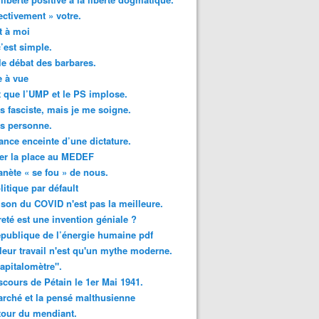
ectivement » votre.
t à moi
c’est simple.
le débat des barbares.
 à vue
ut que l’UMP et le PS implose.
is fasciste, mais je me soigne.
is personne.
ance enceinte d’une dictature.
er la place au MEDEF
anète « se fou » de nous.
litique par défault
ison du COVID n'est pas la meilleure.
reté est une invention géniale ?
publique de l’énergie humaine pdf
leur travail n'est qu'un mythe moderne.
apitalomètre".
scours de Pétain le 1er Mai 1941.
rché et la pensé malthusienne
tour du mendiant.