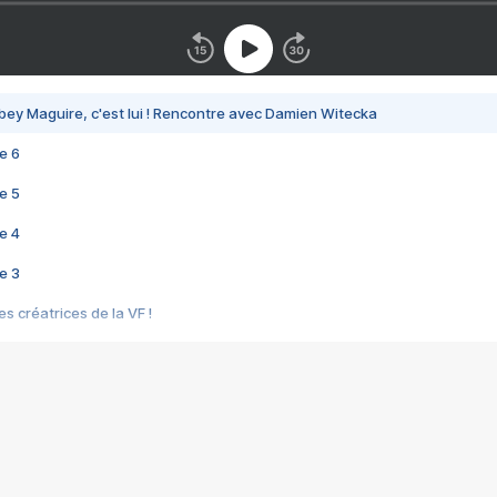
bey Maguire, c'est lui ! Rencontre avec Damien Witecka
e 6
e 5
e 4
e 3
s créatrices de la VF !
e 2
e 1
e Mektoub My Love arrive enfin ! Rencontre avec Shaïn Boumedine et Sal
i : après Toni en famille