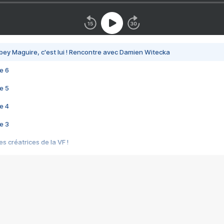
bey Maguire, c'est lui ! Rencontre avec Damien Witecka
e 6
e 5
e 4
e 3
s créatrices de la VF !
e 2
e 1
e Mektoub My Love arrive enfin ! Rencontre avec Shaïn Boumedine et Sal
i : après Toni en famille