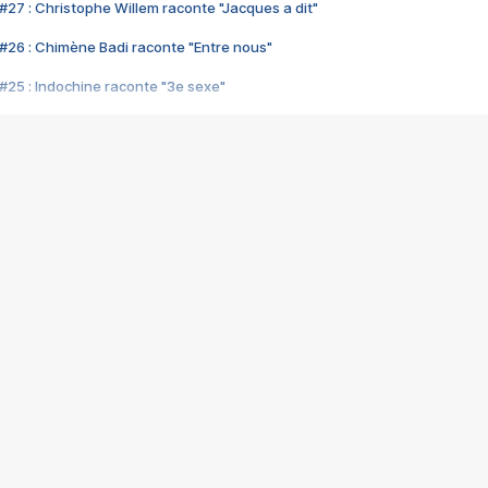
#27 : Christophe Willem raconte "Jacques a dit"
#26 : Chimène Badi raconte "Entre nous"
#25 : Indochine raconte "3e sexe"
#24 : Zaho raconte "C'est chelou"
#23 : Patrick Bruel raconte "Au café des délices"
#22 : Kyo raconte "Le chemin"
#21 : Nolwenn Leroy raconte "Cassé"
#20 : Patrick Hernandez raconte "Born to be alive"
#19 : Lorie raconte "Près de moi"
#18 : Michael Jones raconte "A nos actes manqués" (avec Jean-Jacque
#17 : Khaled raconte "Aïcha"
#16 : Corneille raconte "Parce qu'on vient de loin"
#15 : Indochine raconte "L'aventurier"