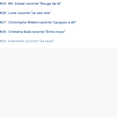
#29 : MC Solaar raconte "Bouge de là"
28 : Lorie raconte "Je vais vite"
#27 : Christophe Willem raconte "Jacques a dit"
#26 : Chimène Badi raconte "Entre nous"
#25 : Indochine raconte "3e sexe"
#24 : Zaho raconte "C'est chelou"
#23 : Patrick Bruel raconte "Au café des délices"
#22 : Kyo raconte "Le chemin"
#21 : Nolwenn Leroy raconte "Cassé"
#20 : Patrick Hernandez raconte "Born to be alive"
#19 : Lorie raconte "Près de moi"
#18 : Michael Jones raconte "A nos actes manqués" (avec Jean-Jacque
#17 : Khaled raconte "Aïcha"