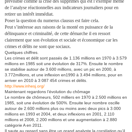
prévisible comme la crise des supprimes qui est l’exemple même
de l’analyse réactionnelles aux indicateurs journaliers pour en
retirer un intérêt immédiat.
Poser la question du numerus clausus est faire cela.
Peut s’intéresse aux raisons de la monté en puissance de la
délinquance et criminalité, de cette démarche il en ressort
clairement que son évolution et sociale et économique car les
crimes et délits ne sont que sociaux.
Quelques chiffres.
Les crimes et délit sont passés de 1.136 millions en 1970 à 3.579
millions en 1985 soit une évolution de 317%. Ensuite le nombre
se stabilise autour de 3.600 millions, avec un pic en 2000, à
3.772millions, et une inflexion en1990 à 3.494 millions, pour en
arriver en 2010 à 3 087 454 crimes et délits.
http://www.inhesj.org/
Maintenant regardons l’évolution du chômage
Le nombre de chômeurs, 502 milliers en 1970 à 2.500 millions en
1985, soit une évolution de 500%. Ensuite leur nombre oscille
autour de 2.600 millions plus ou moins avec deux pics à 3.000
millions en 1993 et 2004, et deux inflexions en 2001, 2.110
millions et 2008, 2.200 millions et une augmentation à 2.880
catégorie A en 2011.
Il saute au regard sans être un grand analyste la corrélation qu’il