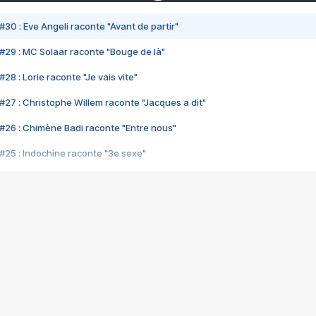
#30 : Eve Angeli raconte "Avant de partir"
#29 : MC Solaar raconte "Bouge de là"
28 : Lorie raconte "Je vais vite"
#27 : Christophe Willem raconte "Jacques a dit"
#26 : Chimène Badi raconte "Entre nous"
#25 : Indochine raconte "3e sexe"
#24 : Zaho raconte "C'est chelou"
#23 : Patrick Bruel raconte "Au café des délices"
#22 : Kyo raconte "Le chemin"
#21 : Nolwenn Leroy raconte "Cassé"
#20 : Patrick Hernandez raconte "Born to be alive"
#19 : Lorie raconte "Près de moi"