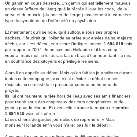
Un gamin en cours de récré. Un gamin qui est tellement mauvais
en classe (affaire de l'état) qu’à la récrée il joue les coqs,
de la
verve et du muscle (du bec et de l’ergot) exactement le caractère
type de symptôme de l’infériorité en psychiatrie.
Et maintenant qu’il se noie, qu’il suffoque sous ses propres
déchets, il faudrait qu’Hollande se prête aux envies da sa majesté
déchu, car il est déchu, son score l’indique, moins
1 694 619
voix
par rapport à 2007. Je ne suis pas Hollande et il fera ce qu’il
voudra, mais moi, je lui aurais fait un bras d’honneur tant il a mis
en souffrance des citoyens et privilégié les siens.
Alors il en appelle au débat. Mais qu’on fait les journalistes durant
toutes cette campagne, si ce n’est d’éviter le débat sur ses
résultats, si ce n’est de le présenter comme un homme de
projets.
Ils
lui ont maintenu la tête hors de l’eau avec ses amis financiers
pour réunir sous des chapiteaux des cars octogénaires et de
jeunes pour la claque. Et avec cela il trouve le moyen de
perdre
1 694 619
voix, et il pérore.
Et ses chiens de gardes journaleux de reprendre « Mais
monsieur Hollande enfin vous n’aller pas fuir le débat ».
Avec moi il n’y en aurait même pas, je diffuserais toutes les