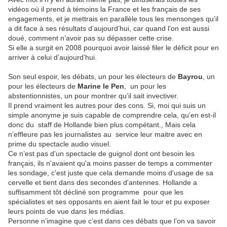
vidéos où il prend à témoins la France et les français de ses
engagements, et je mettrais en parallèle tous les mensonges qu’il
a dit face à ses résultats d’aujourd’hui, car quand l’on est aussi
doué, comment n’avoir pas su dépasser cette crise.
Si elle a surgit en 2008 pourquoi avoir laissé filer le déficit pour en
arriver à celui d’aujourd’hui.
Son seul espoir, les débats, un pour les électeurs de
Bayrou
, un
pour les électeurs de
Marine le Pen
,
un pour les
abstentionnistes, un pour montrer qu’il sait invectiver.
Il prend vraiment les autres pour des cons. Si, moi qui suis un
simple anonyme je suis capable de comprendre cela, qu’en est-il
donc du
staff de Hollande bien plus compétant., Mais cela
n’effleure pas les journalistes au service leur maitre avec en
prime du spectacle audio visuel.
Ce n’est pas d’un spectacle de guignol dont ont besoin les
français, ils n'avaient qu'a moins passer de temps a commenter
les sondage, c'est juste que cela demande moins d'usage de sa
cervelle et tient dans des secondes d'antennes. Hollande a
suffisamment tôt décliné son programme pour que les
spécialistes et ses opposants en aient fait le tour et pu exposer
leurs points de vue dans les médias.
Personne n’imagine que c’est dans ces débats que l’on va savoir