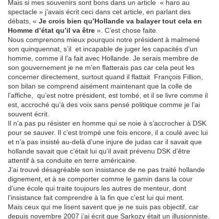
Mais si mes souvenirs sont bons dans un article « haro au
spectacle » j’avais écrit ceci dans cet article, en parlant des
débats, «
Je crois bien qu’Hollande va balayer tout cela en
Homme d’état qu’il va être
». C’est chose faite.
Nous comprenons mieux pourquoi notre président à malmené
son quinquennat, s’il
et incapable de juger les capacités d’un
homme, comme il l’a fait avec Hollande. Je serais membre de
son gouvernement je ne m’en flatterais pas car cela peut les
concerner directement, surtout quand il flattait
François Fillion,
son bilan se comprend aisément maintenant que la colle de
l’affiche,
qu’est notre président, est tombé, et il se livre comme il
est, accroché qu’à des voix sans pensé politique comme je l’ai
souvent écrit.
Il n’a pas pu résister en homme qui se noie à s’accrocher à DSK
pour se sauver. Il c’est trompé une fois encore, il a coulé avec lui
et n’a pas insisté au-delà d’une injure de judas car il savait que
hollande savait que c’était lui qu’il avait prévenu DSK d’être
attentif à sa conduite en terre américaine.
J’ai trouvé désagréable son insistance de ne pas traité hollande
dignement, et à se comporter comme le gamin dans la cour
d’une école qui traite toujours les autres de menteur, dont
l’insistance fait comprendre à la fin que c’est lui qui ment.
Mais ceux qui me lisent savent que je ne suis pas objectif, car
depuis novembre 2007 j’ai écrit que Sarkozy était un illusionniste,