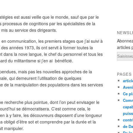
tégies est aussi veille que le monde, sauf que par le
processus de cognitions par les spécialistes de la
 mis au service des dirigeants.
NEWSL
Abonnez
e en communication, les premiers stages que j’ai suivi à
articles 
n des années 1973, ils ont servit à former toutes la
 dans la nove langue, le chef du personnel et tous les
Email
rd du militantisme si j’en ai
bénéficié.
ependues, mais pas les nouvelles approches de la
PAGES
ale, qui demeurent l’utilisation de quelques
artic
ge de la manipulation des populations dans les services
Aveni
Ce pl
Comm
 recherche plus pointue, dont l’on peut envisager le
capab
jourd’hui se démocratisera. C’est comme cela, le
puiss
rien à y faire, les découvreurs disposent d’une longueur
contr
as obligé d’être sot et comprendre par la durée et la
de D
ait manipuler.
De la