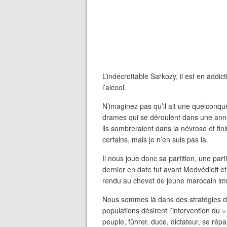
L’indécrottable Sarkozy, il est en add
l’alcool.
N’imaginez pas qu’il ait une quelcon
drames qui se déroulent dans une année
ils sombreraient dans la névrose et finir
certains, mais je n’en suis pas là.
Il nous joue donc sa partition, une part
dernier en date fut avant Medvédieff et l
rendu au chevet de jeune marocain imm
Nous sommes là dans des stratégies d
populations désirent l’intervention du «
peuple, führer, duce, dictateur, se ré