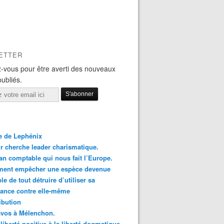
ETTER
-vous pour être averti des nouveaux
publiés.
le de Lephénix
r cherche leader charismatique.
an comptable qui nous fait l’Europe.
ent empêcher une espèce devenue
le de tout détruire d’utiliser sa
ance contre elle-même
ibution
avos à Mélenchon.
 liberté positive à la liberté dogmatique.