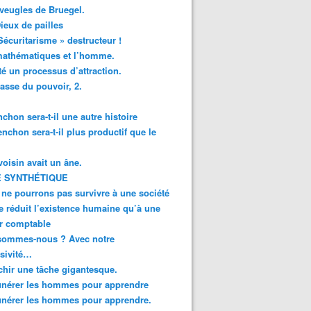
veugles de Bruegel.
ieux de pailles
Sécuritarisme » destructeur !
mathématiques et l’homme.
té un processus d’attraction.
asse du pouvoir, 2.
chon sera-t-il une autre histoire
enchon sera-t-il plus productif que le
oisin avait un âne.
 SYNTHÉTIQUE
ne pourrons pas survivre à une société
e réduit l’existence humaine qu’à une
r comptable
sommes-nous ? Avec notre
sivité…
chir une tâche gigantesque.
nérer les hommes pour apprendre
nérer les hommes pour apprendre.