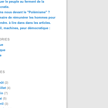
er le peuple au ferment de la
ratie.
ns nous devant le "Polémisme" ?
aire de rémunérer les hommes pour
ndre. à lire dans dans les articles.
il, machines, peur démocratique :
ORIES
que
ique
ue
VES
oût
(2)
illet
(4)
in
(7)
ai
(5)
ril
(3)