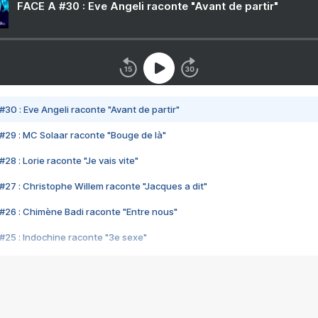
FACE A #30 : Eve Angeli raconte "Avant de partir"
#30 : Eve Angeli raconte "Avant de partir"
#29 : MC Solaar raconte "Bouge de là"
28 : Lorie raconte "Je vais vite"
#27 : Christophe Willem raconte "Jacques a dit"
#26 : Chimène Badi raconte "Entre nous"
#25 : Indochine raconte "3e sexe"
#24 : Zaho raconte "C'est chelou"
#23 : Patrick Bruel raconte "Au café des délices"
#22 : Kyo raconte "Le chemin"