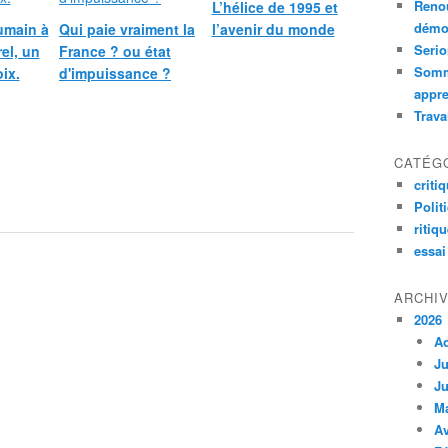
Renou
L’hélice de 1995 et
démoc
umain à
Qui paie vraiment la
l’avenir du monde
Serio
rel, un
France ? ou état
Somm
ix.
d'impuissance ?
appre
Trava
CATÉG
criti
Polit
ritiq
essai
ARCHI
2026
A
Ju
Ju
M
Av