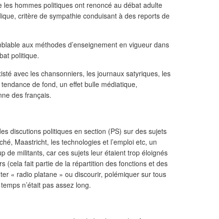
me les hommes politiques ont renoncé au débat adulte
ique, critère de sympathie conduisant à des reports de
semblable aux méthodes d’enseignement en vigueur dans
bat politique.
xisté avec les chansonniers, les journaux satyriques, les
 tendance de fond, un effet bulle médiatique,
nne des français.
es discutions politiques en section (PS) sur des sujets
hé, Maastricht, les technologies et l’emploi etc, un
de militants, car ces sujets leur étaient trop éloignés
s (cela fait partie de la répartition des fonctions et des
outer « radio platane » ou discourir, polémiquer sur tous
e temps n’était pas assez long.