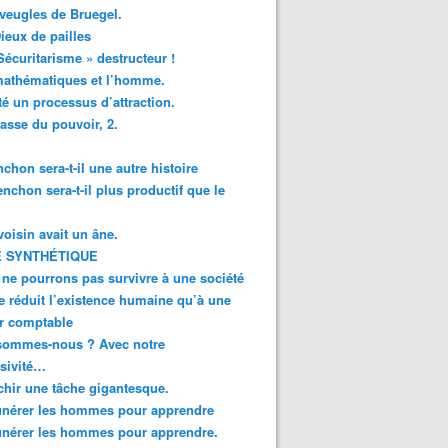
veugles de Bruegel.
ieux de pailles
Sécuritarisme » destructeur !
mathématiques et l’homme.
té un processus d’attraction.
asse du pouvoir, 2.
chon sera-t-il une autre histoire
enchon sera-t-il plus productif que le
oisin avait un âne.
 SYNTHÉTIQUE
ne pourrons pas survivre à une société
e réduit l’existence humaine qu’à une
r comptable
sommes-nous ? Avec notre
sivité…
chir une tâche gigantesque.
nérer les hommes pour apprendre
nérer les hommes pour apprendre.