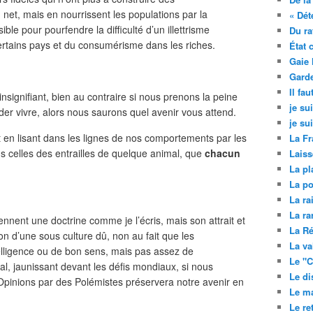
 net, mais en nourrissent les populations par la
« Dét
e pour pourfendre la difficulté d’un illettrisme
Du ra
certains pays et du consumérisme dans les riches.
État 
Gaie 
Garde
Il fa
nsignifiant, bien au contraire si nous prenons la peine
je su
rder vivre, alors nous saurons quel avenir vous attend.
je su
t en lisant dans les lignes de nos comportements par les
La Fr
s celles des entrailles de quelque animal, que
chacun
Laiss
La pl
La po
La ra
La ra
nnent une doctrine comme je l’écris, mais son attrait et
La Ré
on d’une sous culture dû, non au fait que les
La va
elligence ou de bon sens, mais pas assez de
Le "C
tal, jaunissant devant les défis mondiaux, si nous
Le di
Opinions par des Polémistes préservera notre avenir en
Le ma
Le re