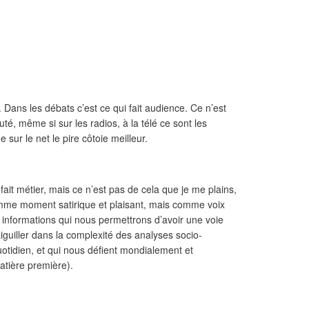
. Dans les
débats c’est ce qui fait audience. Ce n’est
té, même si sur les radios, à la télé ce sont les
 sur le net le pire côtoie meilleur.
 fait métier, mais ce n’est pas de cela que je me plains,
omme moment satirique et plaisant, mais comme voix
s informations qui nous permettrons
d’avoir une voie
iguiller dans la complexité des analyses socio-
uotidien, et qui nous défient mondialement et
atière première).