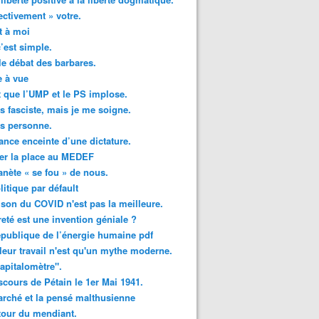
ectivement » votre.
t à moi
c’est simple.
le débat des barbares.
 à vue
ut que l’UMP et le PS implose.
is fasciste, mais je me soigne.
is personne.
ance enceinte d’une dictature.
er la place au MEDEF
anète « se fou » de nous.
litique par défault
ison du COVID n'est pas la meilleure.
reté est une invention géniale ?
publique de l’énergie humaine pdf
leur travail n'est qu'un mythe moderne.
apitalomètre".
scours de Pétain le 1er Mai 1941.
rché et la pensé malthusienne
tour du mendiant.