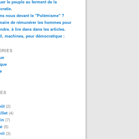
er le peuple au ferment de la
ratie.
ns nous devant le "Polémisme" ?
aire de rémunérer les hommes pour
ndre. à lire dans dans les articles.
il, machines, peur démocratique :
ORIES
que
ique
ue
VES
oût
(2)
illet
(4)
in
(7)
ai
(5)
ril
(3)