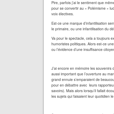
Pire, parfois j’ai le sentiment que mê
pour se convertir au « Polémisme » lud
voix électives.
Est-ce une marque d’infantilisation 
le primaire, ou une infantilisation du dé
Va pour le spectacle, cela a toujours e
humoristes politiques. Alors est-ce une
ou
l’évidence d’une insuffisance citoye
J’ai encore en mémoire les souvenirs d
aussi important que l’ouverture au marc
grand ennuie s’emparaient de beaucoup 
pour en débattre avec
leurs rapporteur
savoirs). Mais alors lorsqu’il fallait éc
les sujets qui faisaient leur quotidien l