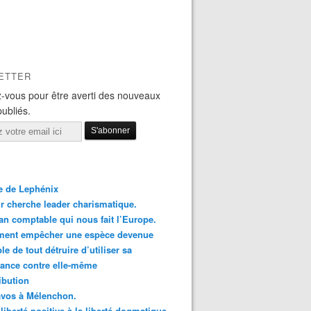
ETTER
-vous pour être averti des nouveaux
publiés.
le de Lephénix
r cherche leader charismatique.
an comptable qui nous fait l’Europe.
ent empêcher une espèce devenue
le de tout détruire d’utiliser sa
ance contre elle-même
ibution
avos à Mélenchon.
 liberté positive à la liberté dogmatique.