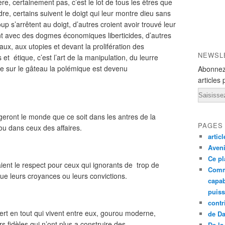
e, certainement pas, c’est le lot de tous les êtres que
dre, certains suivent le doigt qui leur montre dieu sans
up s’arrêtent au doigt, d’autres croient avoir trouvé leur
ent avec des dogmes économiques liberticides, d’autres
aux, aux utopies et devant la prolifération des
NEWSL
s et
étique, c’est l’art de la manipulation, du leurre
se sur le gâteau la polémique est devenu
Abonnez
articles 
Email
geront le monde que ce soit dans les antres de la
PAGES
 ou dans ceux des affaires.
artic
Aveni
Ce pl
aient le respect pour ceux qui ignorants de
trop de
Comm
ue leurs croyances ou leurs convictions.
capab
puiss
contr
pert en tout qui vivent entre eux, gourou moderne,
de D
 fidèles qui n’ont plus a construire des
De la