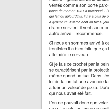
vérités comme son porte
parol
peine de mort en 1981 a provoqué « l’e
qui fait qu’aujourd’hui, il n’y a plus de
a généré ce laxisme dont on fait aujour
drame survient il vent son men
autre arrive il recommence.
Si nous en sommes arrivé à ce
frontistes il a bien fallu que ça
atteindre le cerveau.
Si je fais ce crochet par la pei
se caractérisent par la protecti
même quand un tue. Dans l’éche
loi du talion fut une avancée fac
à tuer un voleur de pizza. Doré
qui nous avait été fait.
L’on ne pouvait donc que voler
un œil à celui qui vous en ava