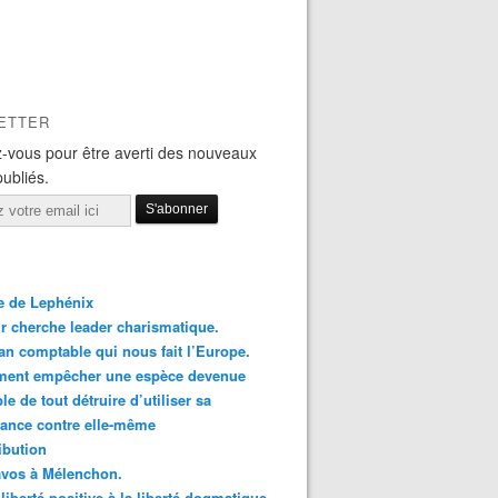
ETTER
-vous pour être averti des nouveaux
publiés.
le de Lephénix
r cherche leader charismatique.
an comptable qui nous fait l’Europe.
ent empêcher une espèce devenue
le de tout détruire d’utiliser sa
ance contre elle-même
ibution
avos à Mélenchon.
 liberté positive à la liberté dogmatique.