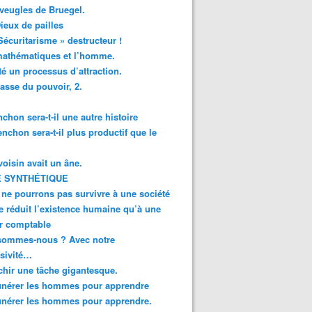
veugles de Bruegel.
ieux de pailles
Sécuritarisme » destructeur !
mathématiques et l’homme.
té un processus d’attraction.
asse du pouvoir, 2.
chon sera-t-il une autre histoire
enchon sera-t-il plus productif que le
oisin avait un âne.
 SYNTHÉTIQUE
ne pourrons pas survivre à une société
e réduit l’existence humaine qu’à une
r comptable
sommes-nous ? Avec notre
sivité…
chir une tâche gigantesque.
nérer les hommes pour apprendre
nérer les hommes pour apprendre.