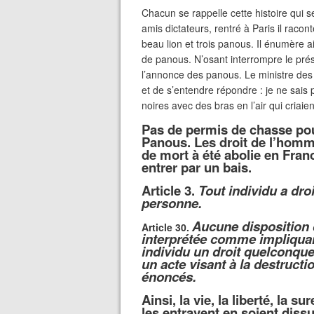
Chacun se rappelle cette histoire qui 
amis dictateurs, rentré à Paris il racon
beau lion et trois panous. Il énumère
de panous. N’osant interrompre le pré
l’annonce des panous. Le ministre des 
et de s’entendre répondre : je ne sais
noires avec des bras en l’air qui criai
Pas de permis de chasse pour
Panous. Les droit de l’homme
de mort à été abolie en Franc
entrer par un bais
.
Article 3.
Tout individu a droit
personne.
Aucune disposition d
Article 30.
interprétée comme impliqua
individu un droit quelconque 
un acte visant à la destructio
énoncés.
Ainsi, la vie, la liberté, la
les entravent en soient dis