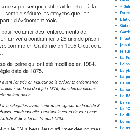
sme supposer qui justifierait le retour à la
« Dét
il semble séduire les citoyens que l’on
Du ra
partir d’événement réels.
État 
Gaie 
pour réclamer des renforcements de
Garde
 en arriver à condamner à 25 ans de prison
Il fa
za
, comme en Californie en 1995.C’est cela
je su
je su
e.
La Fr
ise de peine qui ont été modifiée en 1984,
Laiss
 régie date de 1875.
La pl
La po
if avant l'entrée en vigueur de la présente ordonnance
La ra
article 4 de la loi du 5 juin 1875, dans les conditions
La ra
rée de leur peine.
La Ré
La va
f à la relégation avant l'entrée en vigueur de la loi du 3
Le "C
ibération conditionnelle, pendant le cours de leur peine
Le di
l'article 2 de la loi du 14 août 1883.
Le ma
Le re
tion le FN à beau jeu d’affirmer des contres