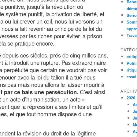
Renou
 punitive, jusqu’à la révolution où
démoc
e système punitif, la privation de liberté, et
Serio
zza ou lui crever un œil, nous lui versons un
Somm
us a fait revenir au principe de la loi du
appre
 versées par les riches pour éviter la prison.
Trava
ela se pratique encore.
CATÉG
depuis ces siècles, prés de cinq milles ans,
criti
rt à introduit une rupture. Pas extraordinaire
Polit
a perpétuité que certain ne voudrait pas voir
ritiq
enouer avec la loi du talion il a tué nous
essai
ns pas mais nous allons le laisser mourir à
t par ce bais une persécution.
C’est ainsi
ARCHI
2026
 un acte d’humanisation, un acte »
A
vent que la répression a ses limites et qu’il
Ju
mes, et que tout homme dispose d’une
Ju
M
Av
ndent la révision du droit de la légitime