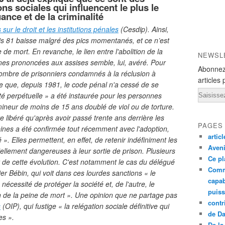
s sociales qui influencent le plus le
nce et de la criminalité
ur le droit et les institutions pénales
(Cesdip). Ainsi,
is 81 baisse malgré des pics momentanés, et ce n’est
 de mort. En revanche, le lien entre l'abolition de la
NEWSL
nes prononcées aux assises semble, lui, avéré. Pour
Abonnez
nombre de prisonniers condamnés à la réclusion à
articles 
ire que, depuis 1981, le code pénal n'a cessé de se
Email
té perpétuelle » a été instaurée pour les personnes
neur de moins de 15 ans doublé de viol ou de torture.
libéré qu'après avoir passé trente ans derrière les
PAGES
eines a été confirmée tout récemment avec l'adoption,
artic
». Elles permettent, en effet, de retenir indéfiniment les
Aveni
lement dangereuses à leur sortie de prison. Plusieurs
Ce pl
ent de cette évolution. C'est notamment le cas du délégué
Comm
ier Bébin, qui voit dans ces lourdes sanctions « le
capab
nécessité de protéger la société et, de l'autre, le
puiss
on de la peine de mort ». Une opinion que ne partage pas
contr
s
(OIP), qui fustige « la relégation sociale définitive qui
de D
es ».
De la