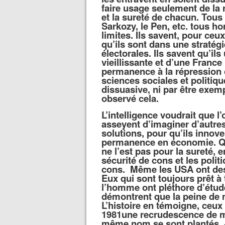
faire usage seulement de la ré
et la sureté de chacun. Tous
Sarkozy, le Pen, etc. tous ho
limites. Ils savent, pour ceu
qu’ils sont dans une stratégi
électorales. Ils savent qu’ils
vieillissante et d’une France 
permanence à la répression 
sciences sociales et politique
dissuasive, ni par être exem
observé cela.
L’intelligence voudrait que l
asseyent d’imaginer d’autres
solutions, pour qu’ils inno
permanence
en économie.
Q
ne l’est pas pour la sureté,
sécurité de
cons
et les polit
cons. Même les USA ont des é
Eux qui sont toujours prêt à
l’homme ont pléthore d’étud
démontrent que la peine de m
L’histoire en témoigne, ceu
1981une recrudescence de mo
même nom se sont plantés. J