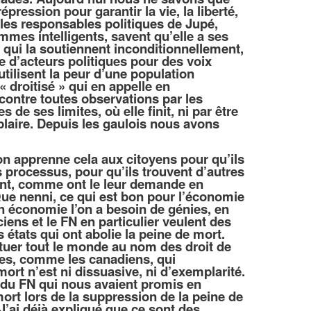
pression pour garantir la vie, la liberté,
 les responsables politiques de Jupé,
mmes intelligents, savent qu’elle a ses
x qui la soutiennent inconditionnellement,
e d’acteurs politiques pour des voix
 utilisent la peur d’une population
« droitisé » qui en appelle en
contre toutes observations par les
s de ses limites, où elle finit, ni par être
plaire. Depuis les gaulois nous avons
’on apprenne cela aux citoyens pour qu’ils
 processus, pour qu’ils trouvent d’autres
vent, comme ont le leur demande en
ue nenni, ce qui est bon pour l’économie
 en économie l’on a besoin de
génies
, en
iciens et le FN en particulier veulent des
tats qui ont abolie la peine de mort.
 tuer tout le monde au nom des droit de
es, comme les canadiens, qui
ort n’est ni dissuasive, ni d’exemplarité.
x du FN qui nous avaient promis en
rt lors de la suppression de la peine de
’ai déjà expliqué que ce sont des