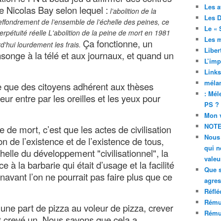
Les a
e Nicolas Bay selon lequel :
l’abolition de la
Les D
ffondrement de l’ensemble de l’échelle des peines, ce
Le « 
 perpétuité réelle L'abolition de la peine de mort en 1981
Les 
Ça fonctionne, un
d'hui lourdement les frais.
Liber
songe à la télé et aux journaux, et quand un
L’imp
Links
mélan
 que des citoyens adhérent aux thèses
: Mél
 leur entre par les oreilles et les yeux pour
PS ?
Mon v
NOTE
ne de mort, c’est que les actes de civilisation
Nous 
on de l’existence et de l’existence de tous,
qui n
lle du développement "civilisationnel", la
valeu
e à la barbarie qui était d’usage et la facilité
Que 
navant l’on ne pourrait pas faire plus que ce
agres
Réflé
Rému
 une part de pizza au voleur de pizza, crever
Rému
it crevé un. Nous savons que cela a