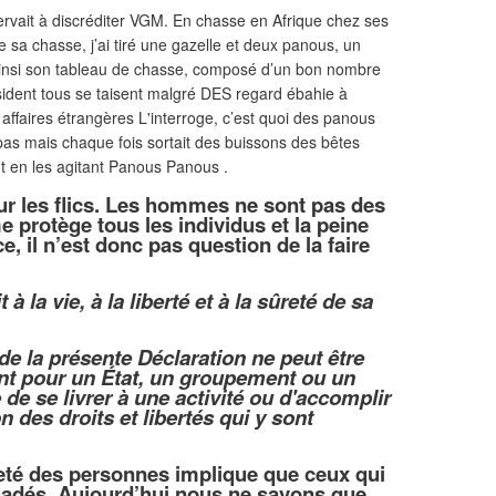
servait à discréditer VGM. En chasse en Afrique chez ses
te sa chasse, j’ai tiré une gazelle et deux panous, un
 ainsi son tableau de chasse, composé d’un bon nombre
sident tous se taisent malgré DES regard ébahie à
affaires étrangères L'interroge, c’est quoi des panous
 pas mais chaque fois sortait des buissons des bêtes
ent en les agitant Panous Panous .
 les flics
. Les hommes ne sont pas des
 protège tous les individus et la peine
e, il n’est donc pas question de la faire
 à la vie, à la liberté et à la sûreté de sa
e la présente Déclaration ne peut être
nt pour un État, un groupement ou un
de se livrer à une activité ou d'accomplir
n des droits et libertés qui y sont
 sureté des personnes implique que ceux qui
suadés. Aujourd’hui nous ne savons que