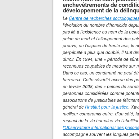
enchevêtrements de condition
développement de la délinqua
Le
Centre de recherches sociologiques s
l’évolution du nombre d’homicide depu
pas lié à l’existence ou nom de la peine
peine de mort et l'allongement des pei
preuve, en l'espace de trente ans, le 
perpétuité a plus que doublé, Il faut d
durcir. En 1994, une « période de sûre
reconnues coupables de meurtre sur mi
Dans ce cas, un condamné ne peut être 
barreaux. Cette sévérité accrue des p
en février 2008, des « peines de sûreté 
personnes considérées comme potentiel
associations de justiciables se félicit
général de
l'Institut pour la justice
, Xav
meilleur compromis entre, d'un côté, la 
respect de la vie humaine via l'aboliti
l'Observatoire international des prison
accompagne souvent les longues pein