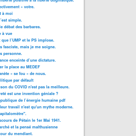
ectivement » votre.
t à moi
c’est simple.
le débat des barbares.
 à vue
ut que l’UMP et le PS implose.
is fasciste, mais je me soigne.
is personne.
ance enceinte d’une dictature.
er la place au MEDEF
anète « se fou » de nous.
litique par défault
ison du COVID n'est pas la meilleure.
reté est une invention géniale ?
publique de l’énergie humaine pdf
leur travail n'est qu'un mythe moderne.
apitalomètre".
scours de Pétain le 1er Mai 1941.
rché et la pensé malthusienne
tour du mendiant.