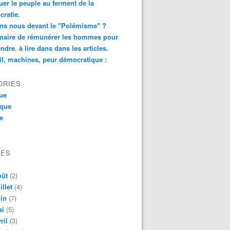
er le peuple au ferment de la
ratie.
ns nous devant le "Polémisme" ?
aire de rémunérer les hommes pour
ndre. à lire dans dans les articles.
il, machines, peur démocratique :
ORIES
que
ique
ue
VES
oût
(2)
illet
(4)
in
(7)
ai
(5)
ril
(3)