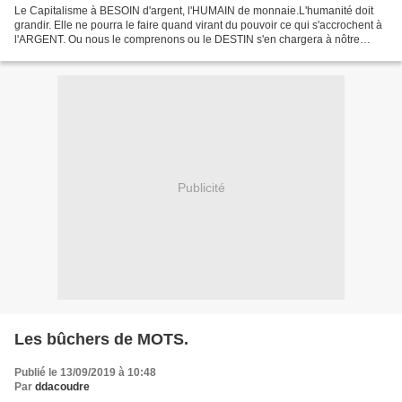
Le Capitalisme à BESOIN d'argent, l'HUMAIN de monnaie.L'humanité doit
grandir. Elle ne pourra le faire quand virant du pouvoir ce qui s'accrochent à
l'ARGENT. Ou nous le comprenons ou le DESTIN s'en chargera à nôtre
place, comme il l'a toujours FAIT....
Publicité
Les bûchers de MOTS.
Publié le 13/09/2019 à 10:48
Par
ddacoudre