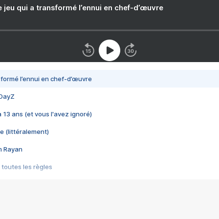
e jeu qui a transformé l’ennui en chef-d’œuvre
nsformé l’ennui en chef-d’œuvre
 DayZ
 a 13 ans (et vous l'avez ignoré)
e (littéralement)
im Rayan
 toutes les règles
s les jeux vidéo
us choquant de Rockstar ? - Le scandale BULLY