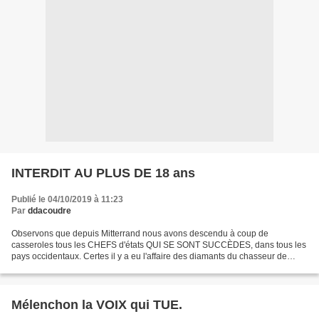
INTERDIT AU PLUS DE 18 ans
Publié le 04/10/2019 à 11:23
Par
ddacoudre
Observons que depuis Mitterrand nous avons descendu à coup de
casseroles tous les CHEFS d'états QUI SE SONT SUCCÈDES, dans tous les
pays occidentaux. Certes il y a eu l'affaire des diamants du chasseur de
Panous Panous avant lui, mais cela restait du...
Mélenchon la VOIX qui TUE.