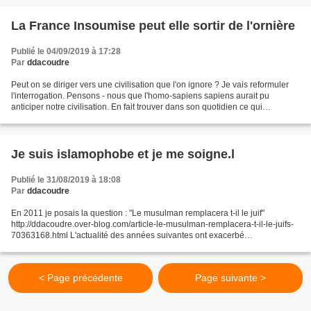
La France Insoumise peut elle sortir de l'ornière
Publié le 04/09/2019 à 17:28
Par
ddacoudre
Peut on se diriger vers une civilisation que l'on ignore ? Je vais reformuler
l'interrogation. Pensons - nous que l'homo-sapiens sapiens aurait pu
anticiper notre civilisation. En fait trouver dans son quotidien ce qui
annonçait notre venue. Il coule...
Je suis islamophobe et je me soigne.l
Publié le 31/08/2019 à 18:08
Par
ddacoudre
En 2011 je posais la question : "Le musulman remplacera t-il le juif"
http://ddacoudre.over-blog.com/article-le-musulman-remplacera-t-il-le-juifs-
70363168.html L'actualité des années suivantes ont exacerbé
l'islamophobie à la hauteur de la décadence intellectuelle...
< Page précédente
Page suivante >