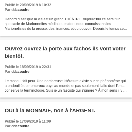
Publié le 20/09/2019 à 10:32
Par
ddacoudre
Debord disait que la vie est un grand THÉÂTRE. Aujourd'hui ce serait un
spectacle de Marionnettes médiatiques dont nous connaissons les
Marionetistes de la presse, des finances, et du pouvoir. Depuis le temps cela
ne peut nous échapper. Seuls les accros...
Ouvrez ouvrez la porte aux fachos ils vont voter
bientôt.
Publié le 18/09/2019 à 22:31
Par
ddacoudre
Le mot qui fait peur. Une nombreuse littérature existe sur ce phénomène qui
a endeuillé de nombreux pays au monde et pas seulement Italie dont l'on a
conservé la terminologie. Suis je un fasciste qui s'ignore ? À mon sens il y en
a un bon paquet de citoyens....
OUI à la MONNAIE, non à l'ARGENT.
Publié le 17/09/2019 à 11:09
Par
ddacoudre