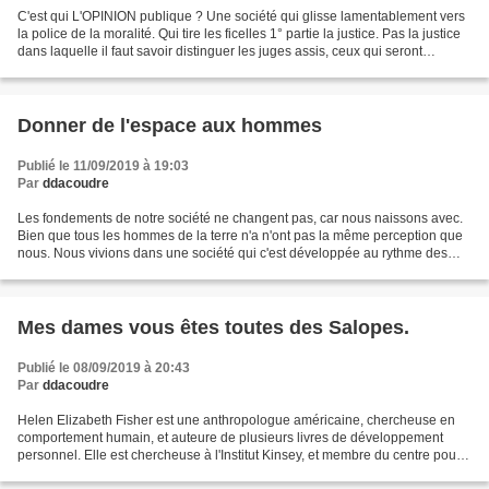
C'est qui L'OPINION publique ? Une société qui glisse lamentablement vers
la police de la moralité. Qui tire les ficelles 1° partie la justice. Pas la justice
dans laquelle il faut savoir distinguer les juges assis, ceux qui seront
emmenés à juger dans...
Donner de l'espace aux hommes
Publié le 11/09/2019 à 19:03
Par
ddacoudre
Les fondements de notre société ne changent pas, car nous naissons avec.
Bien que tous les hommes de la terre n'a n'ont pas la même perception que
nous. Nous vivions dans une société qui c'est développée au rythme des
moyens de la circulation des hommes...
Mes dames vous êtes toutes des Salopes.
Publié le 08/09/2019 à 20:43
Par
ddacoudre
Helen Elizabeth Fisher est une anthropologue américaine, chercheuse en
comportement humain, et auteure de plusieurs livres de développement
personnel. Elle est chercheuse à l'Institut Kinsey, et membre du centre pour
l'étude de l'histoire évolutive des...