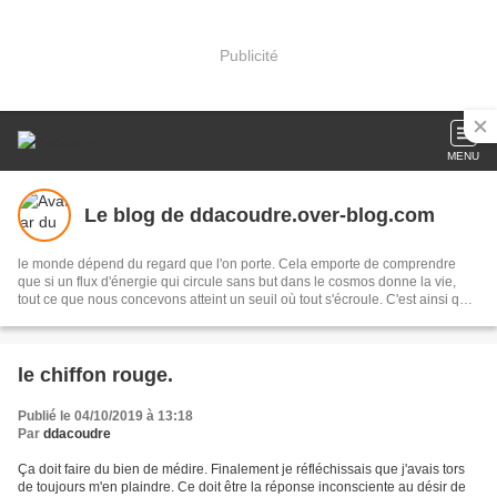
Publicité
MENU
Le blog de ddacoudre.over-blog.com
le monde dépend du regard que l'on porte. Cela emporte de comprendre
que si un flux d'énergie qui circule sans but dans le cosmos donne la vie,
tout ce que nous concevons atteint un seuil où tout s'écroule. C'est ainsi que
si Un dispose d'une vérité absolue il peut se suicider, car c'est un mort vivant
qui ne peut développer que la mort qu'il porte.......
le chiffon rouge.
Publié le 04/10/2019 à 13:18
Par
ddacoudre
Ça doit faire du bien de médire. Finalement je réfléchissais que j'avais tors
de toujours m'en plaindre. Ce doit être la réponse inconsciente au désir de